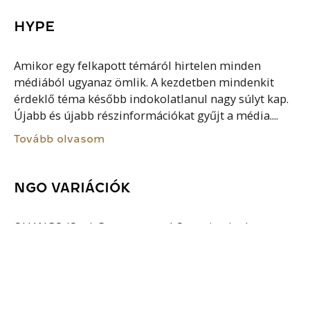
HYPE
Amikor egy felkapott témáról hirtelen minden
médiából ugyanaz ömlik. A kezdetben mindenkit
érdeklő téma később indokolatlanul nagy súlyt kap.
Újabb és újabb részinformációkat gyűjt a média....
Tovább olvasom
NGO VARIÁCIÓK
QUANGO (Qasi-Governmental Organization)
„félkormányzati” szféra. Megjelent a hazai
gyakorlatban a GONGO is (Governmental Organized
Nongovernmental Organization), azaz a kormány
kezdeményezésére létrejött nem-kormányzati