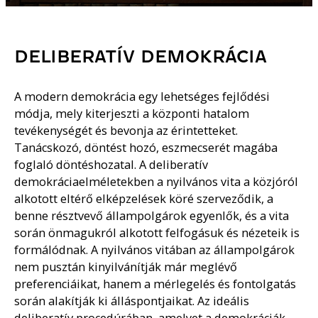
DELIBERATÍV DEMOKRÁCIA
A modern demokrácia egy lehetséges fejlődési
módja, mely kiterjeszti a központi hatalom
tevékenységét és bevonja az érintetteket.
Tanácskozó, döntést hozó, eszmecserét magába
foglaló döntéshozatal. A deliberatív
demokráciaelméletekben a nyilvános vita a közjóról
alkotott eltérő elképzelések köré szerveződik, a
benne résztvevő állampolgárok egyenlők, és a vita
során önmagukról alkotott felfogásuk és nézeteik is
formálódnak. A nyilvános vitában az állampolgárok
nem pusztán kinyilvánítják már meglévő
preferenciáikat, hanem a mérlegelés és fontolgatás
során alakítják ki álláspontjaikat. Az ideális
deliberatív procedúrában, amelyet a demokráciák