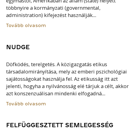
egymástól, Amerikában az állam (state) helyett
többnyire a kormányzati (governmental,
administration) kifejezést használják....
Tovább olvasom
NUDGE
Döfködés, terelgetés. A közigazgatás etikus
társadalomirányítása, mely az emberi pszichológiai
sajátosságokat használja fel. Az etikusság itt azt
jelenti, hogyha a nyilvánosság elé tárjuk a célt, akkor
azt konszenzuálisan mindenki elfogadná....
Tovább olvasom
FELFÜGGESZTETT SEMLEGESSÉG