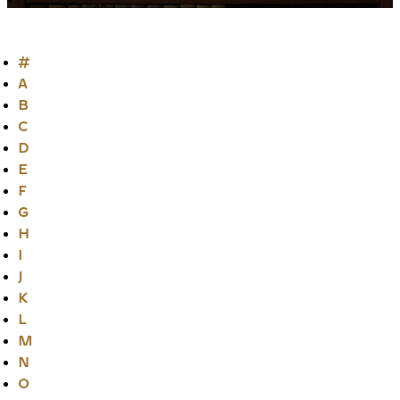
#
A
B
C
D
E
F
G
H
I
J
K
L
M
N
O