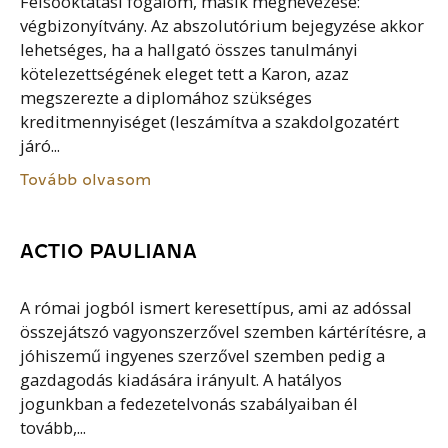
Felsőoktatási fogalom, másik megnevezése:
végbizonyítvány. Az abszolutórium bejegyzése akkor
lehetséges, ha a hallgató összes tanulmányi
kötelezettségének eleget tett a Karon, azaz
megszerezte a diplomához szükséges
kreditmennyiséget (leszámítva a szakdolgozatért
járó...
Tovább olvasom
ACTIO PAULIANA
A római jogból ismert keresettípus, ami az adóssal
összejátszó vagyonszerzővel szemben kártérítésre, a
jóhiszemű ingyenes szerzővel szemben pedig a
gazdagodás kiadására irányult. A hatályos
jogunkban a fedezetelvonás szabályaiban él
tovább,...