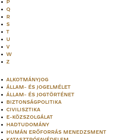
P
Q
R
S
T
U
V
W
Z
ALKOTMÁNYJOG
ÁLLAM- ÉS JOGELMÉLET
ÁLLAM- ÉS JOGTÖRTÉNET
BIZTONSÁGPOLITIKA
CIVILISZTIKA
E-KÖZSZOLGÁLAT
HADTUDOMÁNY
HUMÁN ERŐFORRÁS MENEDZSMENT
KATASZTRÓFAVÉDELEM