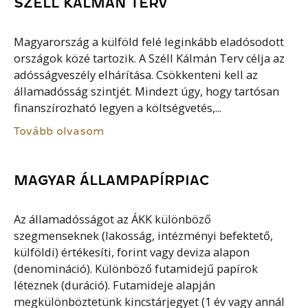
SZÉLL KÁLMÁN TERV
Magyarország a külföld felé leginkább eladósodott
országok közé tartozik. A Széll Kálmán Terv célja az
adósságveszély elhárítása. Csökkenteni kell az
államadósság szintjét. Mindezt úgy, hogy tartósan
finanszírozható legyen a költségvetés,...
Tovább olvasom
MAGYAR ÁLLAMPAPÍRPIAC
Az államadósságot az ÁKK különböző
szegmenseknek (lakosság, intézményi befektető,
külföldi) értékesíti, forint vagy deviza alapon
(denomináció). Különböző futamidejű papírok
léteznek (duráció). Futamideje alapján
megkülönböztetünk kincstárjegyet (1 év vagy annál