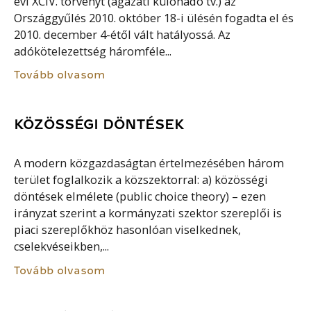
évi XCIV. törvényt (ágazati különadó tv.) az
Országgyűlés 2010. október 18-i ülésén fogadta el és
2010. december 4-étől vált hatályossá. Az
adókötelezettség háromféle...
Tovább olvasom
KÖZÖSSÉGI DÖNTÉSEK
A modern közgazdaságtan értelmezésében három
terület foglalkozik a közszektorral: a) közösségi
döntések elmélete (public choice theory) – ezen
irányzat szerint a kormányzati szektor szereplői is
piaci szereplőkhöz hasonlóan viselkednek,
cselekvéseikben,...
Tovább olvasom