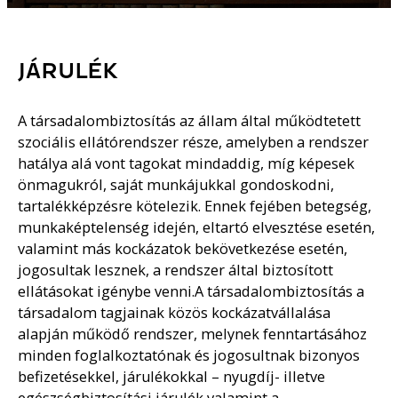
JÁRULÉK
A társadalombiztosítás az állam által működtetett
szociális ellátórendszer része, amelyben a rendszer
hatálya alá vont tagokat mindaddig, míg képesek
önmagukról, saját munkájukkal gondoskodni,
tartalékképzésre kötelezik. Ennek fejében betegség,
munkaképtelenség idején, eltartó elvesztése esetén,
valamint más kockázatok bekövetkezése esetén,
jogosultak lesznek, a rendszer által biztosított
ellátásokat igénybe venni.A társadalombiztosítás a
társadalom tagjainak közös kockázatvállalása
alapján működő rendszer, melynek fenntartásához
minden foglalkoztatónak és jogosultnak bizonyos
befizetésekkel, járulékokkal – nyugdíj- illetve
egészségbiztosítási járulék valamint a