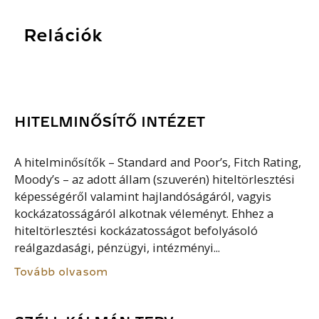
Relációk
HITELMINŐSÍTŐ INTÉZET
A hitelminősítők – Standard and Poor’s, Fitch Rating,
Moody’s – az adott állam (szuverén) hiteltörlesztési
képességéről valamint hajlandóságáról, vagyis
kockázatosságáról alkotnak véleményt. Ehhez a
hiteltörlesztési kockázatosságot befolyásoló
reálgazdasági, pénzügyi, intézményi...
Tovább olvasom