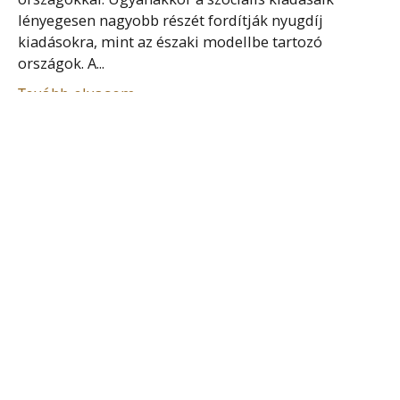
lényegesen nagyobb részét fordítják nyugdíj
kiadásokra, mint az északi modellbe tartozó
országok. A...
Tovább olvasom
ÁLLAMHÁZTARTÁSI ELLENŐRZÉSI
RENDSZER
Az államháztartási törvény (2011. évi CXCV. tv.)
értelmében az államháztartási kontrollok alapvető
célja az államháztartási pénzeszközökkel, vagyonnal
történő szabályszerű, szabályozott, gazdaságos,
hatékony és eredményes gazdálkodás kialakítása. Az
államháztartási kontroll kiterjed...
Tovább olvasom