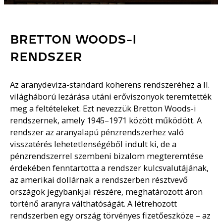
BRETTON WOODS-I
RENDSZER
Az aranydeviza-standard koherens rendszeréhez a II.
világháború lezárása utáni erőviszonyok teremtették
meg a feltételeket. Ezt nevezzük Bretton Woods-i
rendszernek, amely 1945–1971 között működött. A
rendszer az aranyalapú pénzrendszerhez való
visszatérés lehetetlenségéből indult ki, de a
pénzrendszerrel szembeni bizalom megteremtése
érdekében fenntartotta a rendszer kulcsvalutájának,
az amerikai dollárnak a rendszerben résztvevő
országok jegybankjai részére, meghatározott áron
történő aranyra válthatóságát. A létrehozott
rendszerben egy ország törvényes fizetőeszköze – az