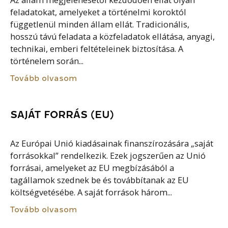
Az állam megjelenésétől kezdődően ellát olyan
feladatokat, amelyeket a történelmi koroktól
függetlenül minden állam ellát. Tradicionális,
hosszú távú feladata a közfeladatok ellátása, anyagi,
technikai, emberi feltételeinek biztosítása. A
történelem során...
Tovább olvasom
SAJÁT FORRÁS (EU)
Az Európai Unió kiadásainak finanszírozására „saját
forrásokkal” rendelkezik. Ezek jogszerűen az Unió
forrásai, amelyeket az EU megbízásából a
tagállamok szednek be és továbbítanak az EU
költségvetésébe. A saját források három...
Tovább olvasom