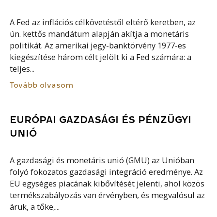
A Fed az inflációs célkövetéstől eltérő keretben, az
ún. kettős mandátum alapján akítja a monetáris
politikát. Az amerikai jegy-banktörvény 1977-es
kiegészítése három célt jelölt ki a Fed számára: a
teljes...
Tovább olvasom
EURÓPAI GAZDASÁGI ÉS PÉNZÜGYI
UNIÓ
A gazdasági és monetáris unió (GMU) az Unióban
folyó fokozatos gazdasági integráció eredménye. Az
EU egységes piacának kibővítését jelenti, ahol közös
termékszabályozás van érvényben, és megvalósul az
áruk, a tőke,...