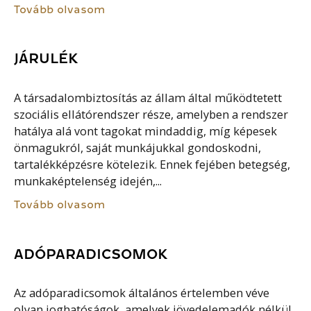
Tovább olvasom
JÁRULÉK
A társadalombiztosítás az állam által működtetett
szociális ellátórendszer része, amelyben a rendszer
hatálya alá vont tagokat mindaddig, míg képesek
önmagukról, saját munkájukkal gondoskodni,
tartalékképzésre kötelezik. Ennek fejében betegség,
munkaképtelenség idején,...
Tovább olvasom
ADÓPARADICSOMOK
Az adóparadicsomok általános értelemben véve
olyan joghatóságok, amelyek jövedelemadók nélkül