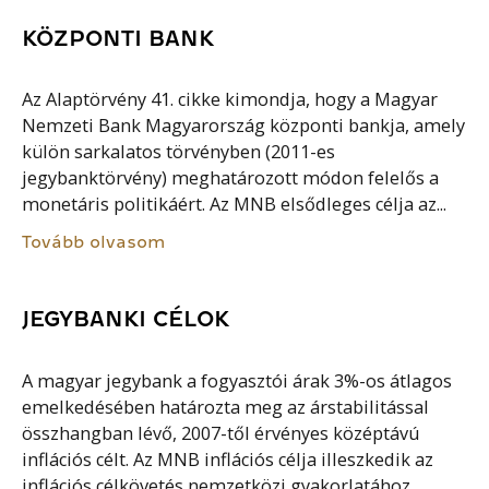
KÖZPONTI BANK
Az Alaptörvény 41. cikke kimondja, hogy a Magyar
Nemzeti Bank Magyarország központi bankja, amely
külön sarkalatos törvényben (2011-es
jegybanktörvény) meghatározott módon felelős a
monetáris politikáért. Az MNB elsődleges célja az...
Tovább olvasom
JEGYBANKI CÉLOK
A magyar jegybank a fogyasztói árak 3%-os átlagos
emelkedésében határozta meg az árstabilitással
összhangban lévő, 2007-től érvényes középtávú
inflációs célt. Az MNB inflációs célja illeszkedik az
inflációs célkövetés nemzetközi gyakorlatához,...