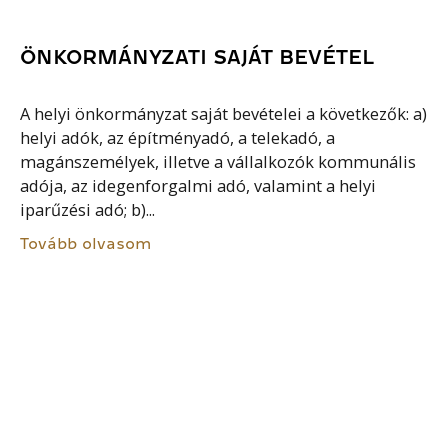
ÖNKORMÁNYZATI SAJÁT BEVÉTEL
A helyi önkormányzat saját bevételei a következők: a)
helyi adók, az építményadó, a telekadó, a
magánszemélyek, illetve a vállalkozók kommunális
adója, az idegenforgalmi adó, valamint a helyi
iparűzési adó; b)...
Tovább olvasom
KÖLTSÉGVETÉSI BESZÁMOLÁS
A fejezeti és intézményi költségvetések
végrehajtásának szabályszerűségét, az éves
beszámolók, illetve elszámolások megbízhatóságát
a pénzügyi ellenőrzés (szabályszerűségi)