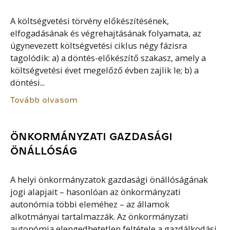
A költségvetési törvény előkészítésének,
elfogadásának és végrehajtásának folyamata, az
úgynevezett költségvetési ciklus négy fázisra
tagolódik: a) a döntés-előkészítő szakasz, amely a
költségvetési évet megelőző évben zajlik le; b) a
döntési...
Tovább olvasom
ÖNKORMÁNYZATI GAZDASÁGI
ÖNÁLLÓSÁG
A helyi önkormányzatok gazdasági önállóságának
jogi alapjait – hasonlóan az önkormányzati
autonómia többi eleméhez – az államok
alkotmányai tartalmazzák. Az önkormányzati
autonómia elengedhetetlen feltétele a gazdálkodási