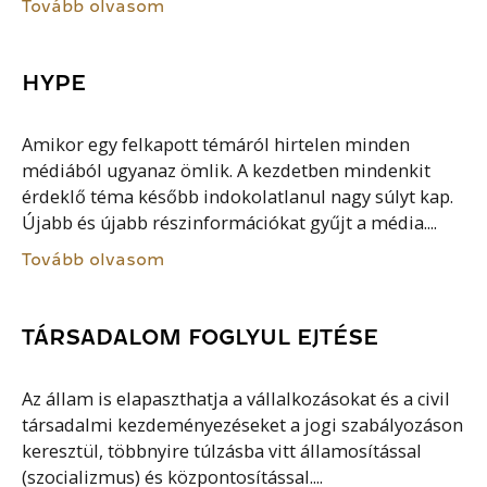
Tovább olvasom
HYPE
Amikor egy felkapott témáról hirtelen minden
médiából ugyanaz ömlik. A kezdetben mindenkit
érdeklő téma később indokolatlanul nagy súlyt kap.
Újabb és újabb részinformációkat gyűjt a média....
Tovább olvasom
TÁRSADALOM FOGLYUL EJTÉSE
Az állam is elapaszthatja a vállalkozásokat és a civil
társadalmi kezdeményezéseket a jogi szabályozáson
keresztül, többnyire túlzásba vitt államosítással
(szocializmus) és központosítással....