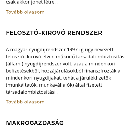
csak akkor jöhet létre,...
Tovább olvasom
FELOSZTÓ-KIROVÓ RENDSZER
A magyar nyugdíjrendszer 1997-ig úgy nevezett
felosztó–kirovó elven működő társadalombiztosítási
(állami) nyugdíjrendszer volt, azaz a mindenkori
befizetésekből, hozzájárulásokból finanszírozták a
mindenkori nyugdíjakat, tehát a járulékfizetők
(munkáltatók, munkavállalók) által fizetett
társadalombiztosítási...
Tovább olvasom
MAKROGAZDASÁG