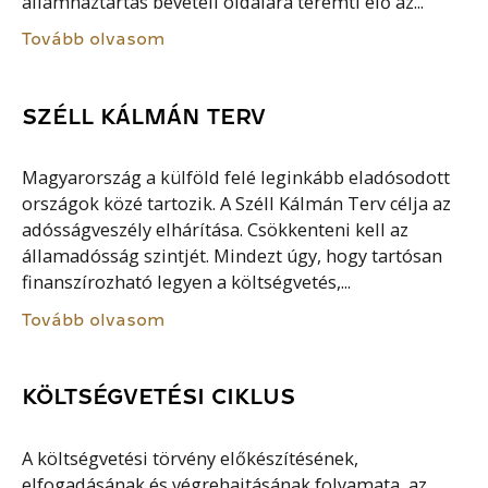
államháztartás bevételi oldalára teremti elő az...
Tovább olvasom
SZÉLL KÁLMÁN TERV
Magyarország a külföld felé leginkább eladósodott
országok közé tartozik. A Széll Kálmán Terv célja az
adósságveszély elhárítása. Csökkenteni kell az
államadósság szintjét. Mindezt úgy, hogy tartósan
finanszírozható legyen a költségvetés,...
Tovább olvasom
KÖLTSÉGVETÉSI CIKLUS
A költségvetési törvény előkészítésének,
elfogadásának és végrehajtásának folyamata, az