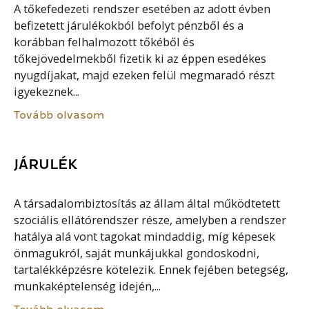
A tőkefedezeti rendszer esetében az adott évben
befizetett járulékokból befolyt pénzből és a
korábban felhalmozott tőkéből és
tőkejövedelmekből fizetik ki az éppen esedékes
nyugdíjakat, majd ezeken felül megmaradó részt
igyekeznek...
Tovább olvasom
JÁRULÉK
A társadalombiztosítás az állam által működtetett
szociális ellátórendszer része, amelyben a rendszer
hatálya alá vont tagokat mindaddig, míg képesek
önmagukról, saját munkájukkal gondoskodni,
tartalékképzésre kötelezik. Ennek fejében betegség,
munkaképtelenség idején,...