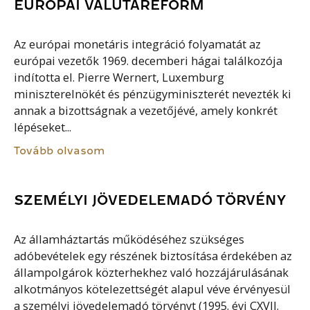
EURÓPAI VALUTAREFORM
Az európai monetáris integráció folyamatát az
európai vezetők 1969. decemberi hágai találkozója
indította el. Pierre Wernert, Luxemburg
miniszterelnökét és pénzügyminiszterét nevezték ki
annak a bizottságnak a vezetőjévé, amely konkrét
lépéseket...
Tovább olvasom
SZEMÉLYI JÖVEDELEMADÓ TÖRVÉNY
Az államháztartás működéséhez szükséges
adóbevételek egy részének biztosítása érdekében az
állampolgárok közterhekhez való hozzájárulásának
alkotmányos kötelezettségét alapul véve érvényesül
a személyi jövedelemadó törvényt (1995. évi CXVII.