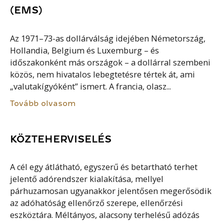
(EMS)
Az 1971–73-as dollárválság idejében Németország,
Hollandia, Belgium és Luxemburg – és
időszakonként más országok – a dollárral szembeni
közös, nem hivatalos lebegtetésre tértek át, ami
„valutakígyóként” ismert. A francia, olasz...
Tovább olvasom
KÖZTEHERVISELÉS
A cél egy átlátható, egyszerű és betartható terhet
jelentő adórendszer kialakítása, mellyel
párhuzamosan ugyanakkor jelentősen megerősödik
az adóhatóság ellenőrző szerepe, ellenőrzési
eszköztára. Méltányos, alacsony terhelésű adózás