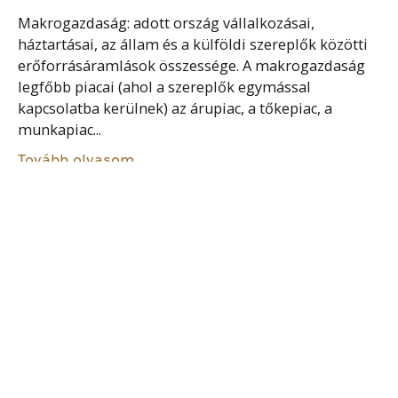
Makrogazdaság: adott ország vállalkozásai,
háztartásai, az állam és a külföldi szereplők közötti
erőforrásáramlások összessége. A makrogazdaság
legfőbb piacai (ahol a szereplők egymással
kapcsolatba kerülnek) az árupiac, a tőkepiac, a
munkapiac...
Tovább olvasom
ÁLLAMADÓSSÁG KEZELŐ KÖZPONT
Magyarországon a felhalmozódott államadósságot
az Államadósság Kezelő Központ (ÁKK) Zrt. kezeli. Az
ÁKK Zrt. jogállásáról, feladatairól részletesen a
Stabilitási törvény rendelkezik. Az ÁKK Zrt.
kizárólagos állami tulajdonban levő egyszemélyes
részvénytársaságként...