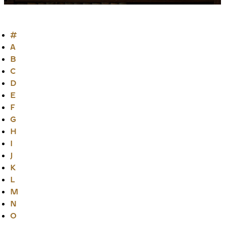
#
A
B
C
D
E
F
G
H
I
J
K
L
M
N
O