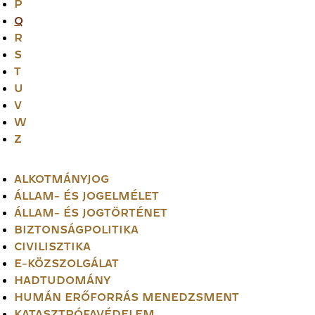
P
Q
R
S
T
U
V
W
Z
ALKOTMÁNYJOG
ÁLLAM- ÉS JOGELMÉLET
ÁLLAM- ÉS JOGTÖRTÉNET
BIZTONSÁGPOLITIKA
CIVILISZTIKA
E-KÖZSZOLGÁLAT
HADTUDOMÁNY
HUMÁN ERŐFORRÁS MENEDZSMENT
KATASZTRÓFAVÉDELEM