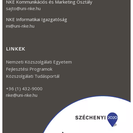
NKE Kommunikációs és Marketing Osztály
sajto@uni-nke.hu
NKE Informatikai Igazgatóság
ini@uni-nke.hu
LINKEK
Nemzeti Közszolgálati Egyetem
Fejlesztési Programok
Közszolgálati Tudásportál
+36 (1) 432-9000
nke@uni-nke.hu
Kövessen minket a Facebook-on
Kövessen minket az TikTok-on!
Kövessen minket az Instagram-mon
Kövessen minket a Twitter-en
Kövessen minket a YouTube-on