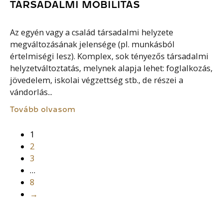
TÁRSADALMI MOBILITÁS
Az egyén vagy a család társadalmi helyzete
megváltozásának jelensége (pl. munkásból
értelmiségi lesz). Komplex, sok tényezős társadalmi
helyzetváltoztatás, melynek alapja lehet: foglalkozás,
jövedelem, iskolai végzettség stb., de részei a
vándorlás...
Tovább olvasom
1
2
3
…
8
→