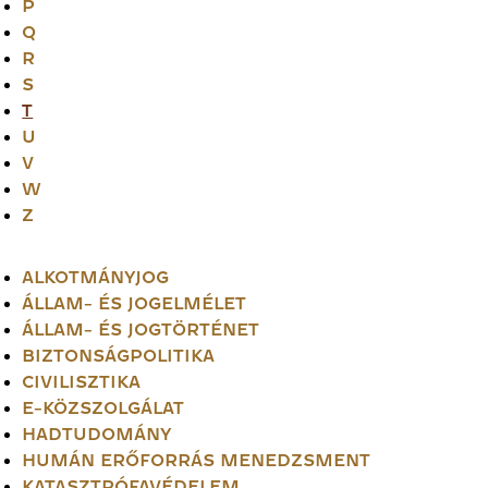
P
Q
R
S
T
U
V
W
Z
ALKOTMÁNYJOG
ÁLLAM- ÉS JOGELMÉLET
ÁLLAM- ÉS JOGTÖRTÉNET
BIZTONSÁGPOLITIKA
CIVILISZTIKA
E-KÖZSZOLGÁLAT
HADTUDOMÁNY
HUMÁN ERŐFORRÁS MENEDZSMENT
KATASZTRÓFAVÉDELEM