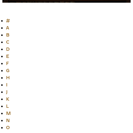
#
A
B
C
D
E
F
G
H
I
J
K
L
M
N
O