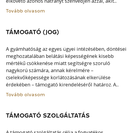
elkövető azonos hátrányt szenvedjen azzal, akit...
Tovább olvasom
TÁMOGATÓ (JOG)
A gyámhatóság az egyes ügyei intézésében, döntései
meghozatalában belátási képességének kisebb
mértékű csökkenése miatt segítségre szoruló
nagykorú számára, annak kérelmére –
cselekvőképessége korlátozásának elkerülése
érdekében – támogató kirendeléséről határoz. A...
Tovább olvasom
TÁMOGATÓ SZOLGÁLTATÁS
A támogató szolgáltatás célja a fogyatékos