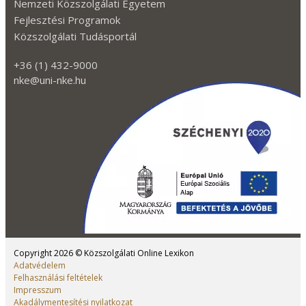
Nemzeti Közszolgálati Egyetem
Fejlesztési Programok
Közszolgálati Tudásportál
+36 (1) 432-9000
nke@uni-nke.hu
Kövessen minket a Facebook-on
Kövessen minket az TikTok-on!
Kövessen minket az Instagram-mon
Kövessen minket a Twitter-en
Kövessen minket a YouTube-on
Copyright 2026 © Közszolgálati Online Lexikon
Adatvédelem
Felhasználási feltételek
Impresszum
Akadálymentesítési nyilatkozat