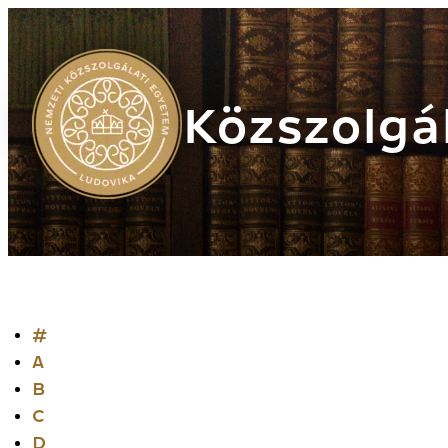
Közszolgál
#
A
B
C
D