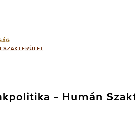
SÁG
N SZAKTERÜLET
kpolitika - Humán Szakt