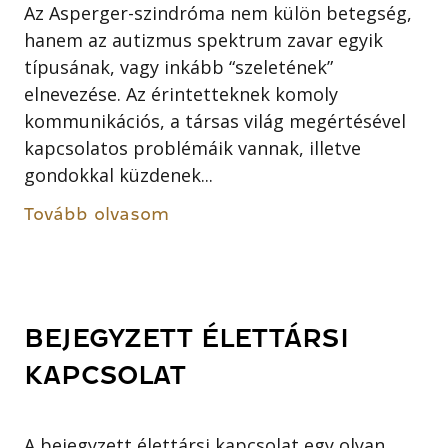
Az Asperger-szindróma nem külön betegség,
hanem az autizmus spektrum zavar egyik
típusának, vagy inkább “szeletének”
elnevezése. Az érintetteknek komoly
kommunikációs, a társas világ megértésével
kapcsolatos problémáik vannak, illetve
gondokkal küzdenek...
Tovább olvasom
BEJEGYZETT ÉLETTÁRSI
KAPCSOLAT
A bejegyzett élettársi kapcsolat egy olyan