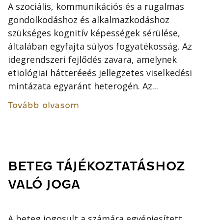
A szociális, kommunikációs és a rugalmas
gondolkodáshoz és alkalmazkodáshoz
szükséges kognitív képességek sérülése,
általában egyfajta súlyos fogyatékosság. Az
idegrendszeri fejlődés zavara, amelynek
etiológiai hátteréeés jellegzetes viselkedési
mintázata egyaránt heterogén. Az...
Tovább olvasom
BETEG TÁJÉKOZTATÁSHOZ
VALÓ JOGA
A beteg jogosult a számára egyéniesített