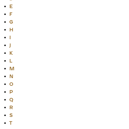
E
F
G
H
I
J
K
L
M
N
O
P
Q
R
S
T