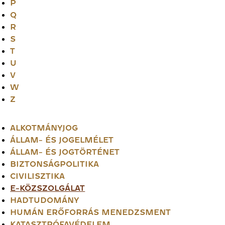
P
Q
R
S
T
U
V
W
Z
ALKOTMÁNYJOG
ÁLLAM- ÉS JOGELMÉLET
ÁLLAM- ÉS JOGTÖRTÉNET
BIZTONSÁGPOLITIKA
CIVILISZTIKA
E-KÖZSZOLGÁLAT
HADTUDOMÁNY
HUMÁN ERŐFORRÁS MENEDZSMENT
KATASZTRÓFAVÉDELEM