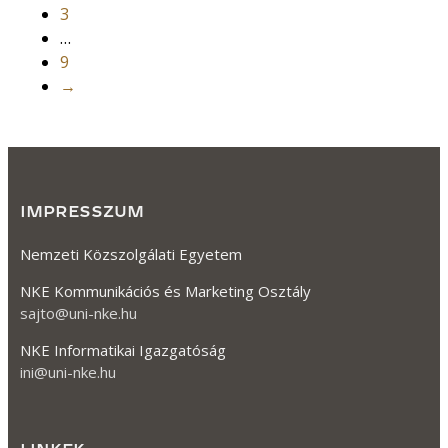
3
…
9
→
IMPRESSZUM
Nemzeti Közszolgálati Egyetem
NKE Kommunikációs és Marketing Osztály
sajto@uni-nke.hu
NKE Informatikai Igazgatóság
ini@uni-nke.hu