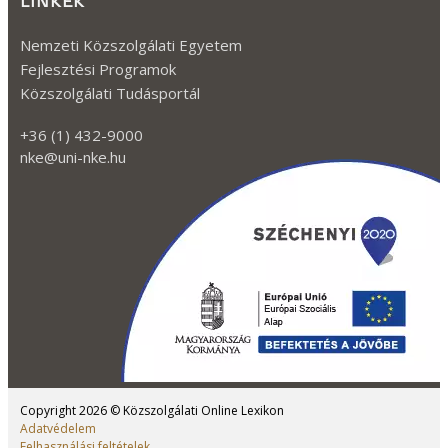
LINKEK
Nemzeti Közszolgálati Egyetem
Fejlesztési Programok
Közszolgálati Tudásportál
+36 (1) 432-9000
nke@uni-nke.hu
Kövessen minket a Facebook-on
Kövessen minket az TikTok-on!
Kövessen minket az Instagram-mon
Kövessen minket a Twitter-en
Kövessen minket a YouTube-on
Copyright 2026 © Közszolgálati Online Lexikon
Adatvédelem
Felhasználási feltételek