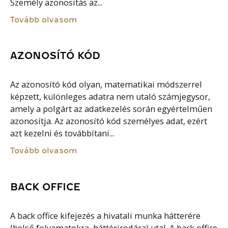
Személy azonosítás az...
Tovább olvasom
AZONOSÍTÓ KÓD
Az azonosító kód olyan, matematikai módszerrel
képzett, különleges adatra nem utaló számjegysor,
amely a polgárt az adatkezelés során egyértelműen
azonosítja. Az azonosító kód személyes adat, ezért
azt kezelni és továbbítani...
Tovább olvasom
BACK OFFICE
A back office kifejezés a hivatali munka hátterére
(belső folyamatokra, háttérirodára) utal. A back office