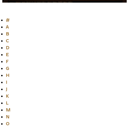
#
A
B
C
D
E
F
G
H
I
J
K
L
M
N
O