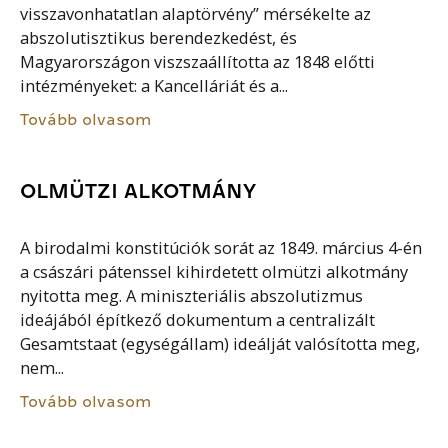
visszavonhatatlan alaptörvény” mérsékelte az
abszolutisztikus berendezkedést, és
Magyarországon viszszaállította az 1848 előtti
intézményeket: a Kancelláriát és a...
Tovább olvasom
OLMÜTZI ALKOTMÁNY
A birodalmi konstitúciók sorát az 1849. március 4-én
a császári pátenssel kihirdetett olmützi alkotmány
nyitotta meg. A miniszteriális abszolutizmus
ideájából építkező dokumentum a centralizált
Gesamtstaat (egységállam) ideálját valósította meg,
nem...
Tovább olvasom