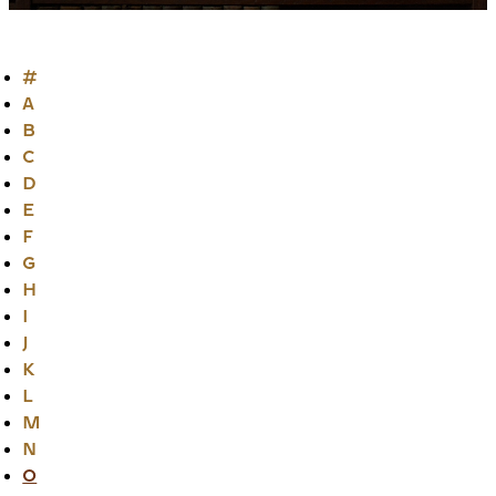
#
A
B
C
D
E
F
G
H
I
J
K
L
M
N
O