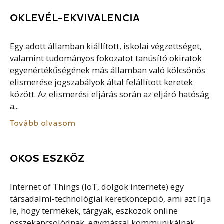
OKLEVÉL-EKVIVALENCIA
Egy adott államban kiállított, iskolai végzettséget,
valamint tudományos fokozatot tanúsító okiratok
egyenértékűségének más államban való kölcsönös
elismerése jogszabályok által felállított keretek
között. Az elismerési eljárás során az eljáró hatóság
a...
Tovább olvasom
OKOS ESZKÖZ
Internet of Things (IoT, dolgok internete) egy
társadalmi-technológiai keretkoncepció, ami azt írja
le, hogy termékek, tárgyak, eszközök online
összekapcsolódnak, egymással kommunikálnak,