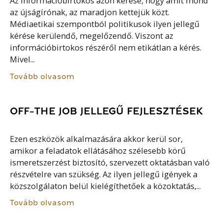
Az információbirtokos azon kérése, hogy amit mond
az újságírónak, az maradjon kettejük közt.
Médiaetikai szempontból politikusok ilyen jellegű
kérése kerülendő, megelőzendő. Viszont az
információbirtokos részéről nem etikátlan a kérés.
Mivel...
Tovább olvasom
OFF-THE JOB JELLEGŰ FEJLESZTÉSEK
Ezen eszközök alkalmazására akkor kerül sor,
amikor a feladatok ellátásához szélesebb körű
ismeretszerzést biztosító, szervezett oktatásban való
részvételre van szükség. Az ilyen jellegű igények a
közszolgálaton belül kielégíthetőek a közoktatás,...
Tovább olvasom