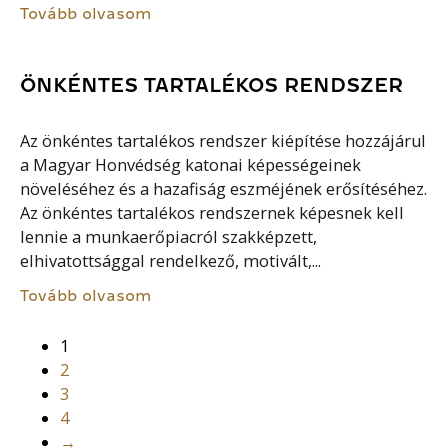
Tovább olvasom
ÖNKÉNTES TARTALÉKOS RENDSZER
Az önkéntes tartalékos rendszer kiépítése hozzájárul
a Magyar Honvédség katonai képességeinek
növeléséhez és a hazafiság eszméjének erősítéséhez.
Az önkéntes tartalékos rendszernek képesnek kell
lennie a munkaerőpiacról szakképzett,
elhivatottsággal rendelkező, motivált,...
Tovább olvasom
1
2
3
4
→