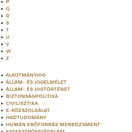
P
Q
R
S
T
U
V
W
Z
ALKOTMÁNYJOG
ÁLLAM- ÉS JOGELMÉLET
ÁLLAM- ÉS JOGTÖRTÉNET
BIZTONSÁGPOLITIKA
CIVILISZTIKA
E-KÖZSZOLGÁLAT
HADTUDOMÁNY
HUMÁN ERŐFORRÁS MENEDZSMENT
KATASZTRÓFAVÉDELEM