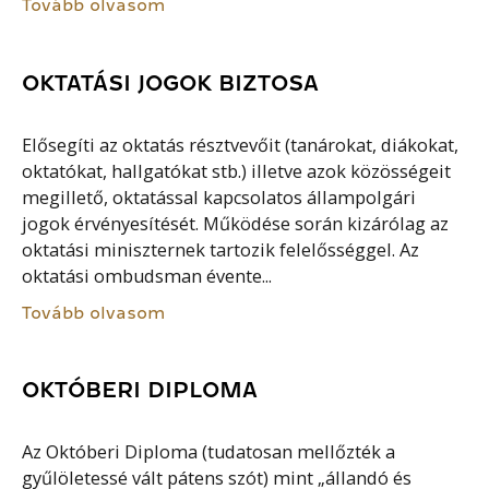
Tovább olvasom
OKTATÁSI JOGOK BIZTOSA
Elősegíti az oktatás résztvevőit (tanárokat, diákokat,
oktatókat, hallgatókat stb.) illetve azok közösségeit
megillető, oktatással kapcsolatos állampolgári
jogok érvényesítését. Működése során kizárólag az
oktatási miniszternek tartozik felelősséggel. Az
oktatási ombudsman évente...
Tovább olvasom
OKTÓBERI DIPLOMA
Az Októberi Diploma (tudatosan mellőzték a
gyűlöletessé vált pátens szót) mint „állandó és