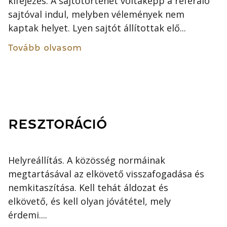
kifejezés. A sajtótörténet voltaképp a referáló
sajtóval indul, melyben vélemények nem
kaptak helyet. Lyen sajtót állítottak elő...
Tovább olvasom
RESZTORÁCIÓ
Helyreállítás. A közösség normáinak
megtartásával az elkövető visszafogadása és
nemkitaszítása. Kell tehát áldozat és
elkövető, és kell olyan jóvátétel, mely
érdemi....