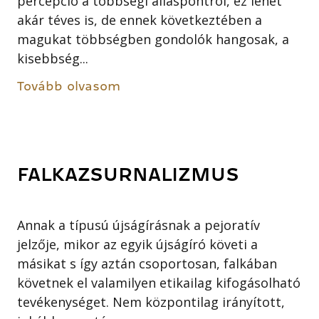
percepció a többségi álláspontról, ez lehet
akár téves is, de ennek következtében a
magukat többségben gondolók hangosak, a
kisebbség...
Tovább olvasom
FALKAZSURNALIZMUS
Annak a típusú újságírásnak a pejoratív
jelzője, mikor az egyik újságíró követi a
másikat s így aztán csoportosan, falkában
követnek el valamilyen etikailag kifogásolható
tevékenységet. Nem központilag irányított,