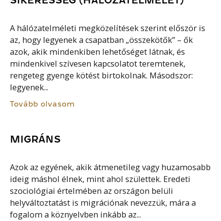
SIKERESSÉG (HÁLÓZATELMÉLET)
A hálózatelméleti megközelítések szerint először is
az, hogy legyenek a csapatban „összekötők” – ők
azok, akik mindenkiben lehetőséget látnak, és
mindenkivel szívesen kapcsolatot teremtenek,
rengeteg gyenge kötést birtokolnak. Másodszor:
legyenek...
Tovább olvasom
MIGRÁNS
Azok az egyének, akik átmenetileg vagy huzamosabb
ideig máshol élnek, mint ahol születtek. Eredeti
szociológiai értelmében az országon belüli
helyváltoztatást is migrációnak nevezzük, mára a
fogalom a köznyelvben inkább az...