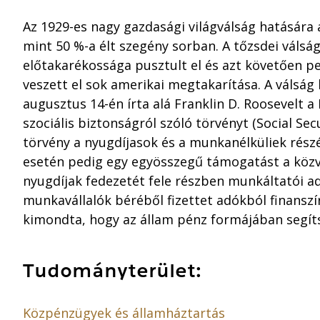
Az 1929-es nagy gazdasági világválság hatására
mint 50 %-a élt szegény sorban. A tőzsdei válsá
előtakarékossága pusztult el és azt követően 
veszett el sok amerikai megtakarítása. A válsá
augusztus 14-én írta alá Franklin D. Roosevelt 
szociális biztonságról szóló törvényt (Social Sec
törvény a nyugdíjasok és a munkanélküliek részé
esetén pedig egy egyösszegű támogatást a közv
nyugdíjak fedezetét fele részben munkáltatói ad
munkavállalók béréből fizettet adókból finanszí
kimondta, hogy az állam pénz formájában segít
Tudományterület:
Közpénzügyek és államháztartás