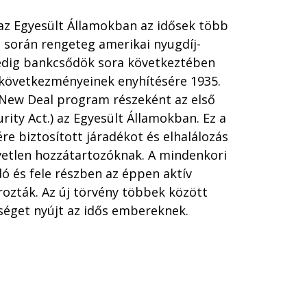
 az Egyesült Államokban az idősek több
g során rengeteg amerikai nyugdíj-
pedig bankcsődök sora következtében
g következményeinek enyhítésére 1935.
a New Deal program részeként az első
urity Act.) az Egyesült Államokban. Ez a
re biztosított járadékot és elhalálozás
etlen hozzátartozóknak. A mindenkori
ó és fele részben az éppen aktív
rozták. Az új törvény többek között
séget nyújt az idős embereknek.