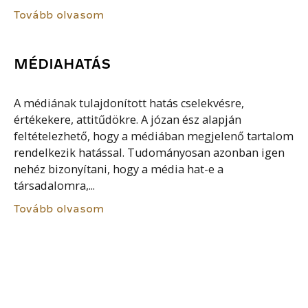
Tovább olvasom
MÉDIAHATÁS
A médiának tulajdonított hatás cselekvésre,
értékekere, attitűdökre. A józan ész alapján
feltételezhető, hogy a médiában megjelenő tartalom
rendelkezik hatással. Tudományosan azonban igen
nehéz bizonyítani, hogy a média hat-e a
társadalomra,...
Tovább olvasom
HIERARCHIA ETIKÁJA
E nézet szerint minden hibáért csak a vezetőnek, az