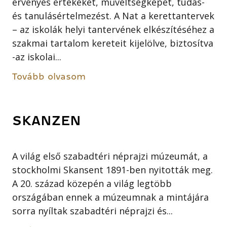
érvényes értékeket, műveltségképet, tudás-
és tanulásértelmezést. A Nat a kerettantervek
– az iskolák helyi tantervének elkészítéséhez a
szakmai tartalom kereteit kijelölve, biztosítva
-az iskolai...
Tovább olvasom
SKANZEN
A világ első szabadtéri néprajzi múzeumát, a
stockholmi Skansent 1891-ben nyitották meg.
A 20. század közepén a világ legtöbb
országában ennek a múzeumnak a mintájára
sorra nyíltak szabadtéri néprajzi és...