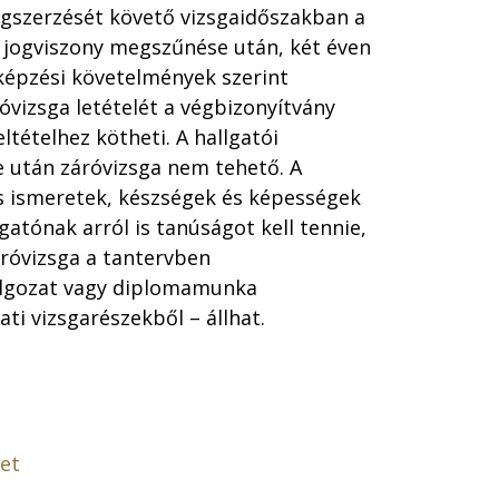
egszerzését követő vizsgaidőszakban a
i jogviszony megszűnése után, két éven
 képzési követelmények szerint
óvizsga letételét a végbizonyítvány
eltételhez kötheti. A hallgatói
e után záróvizsga nem tehető. A
s ismeretek, készségek és képességek
gatónak arról is tanúságot kell tennie,
áróvizsga a tantervben
olgozat vagy diplomamunka
ati vizsgarészekből – állhat.
let