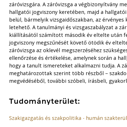
záróvizsgára. A záróvizsga a végbizonyítvány m
hallgatói jogviszony keretében, majd a hallgató
belül, bármelyik vizsgaidőszakban, az érvényes
letehető. A tanulmányi és vizsgaszabályzat a zár
kiállításától számított második év eltelte után f
jogviszony megszűnését követő ötödik év eltelt
záróvizsga az oklevél megszerzéséhez szüksége
ellenőrzése és értékelése, amelynek során a hall
hogy a tanult ismereteket alkalmazni tudja. A z
meghatározottak szerint több részből – szakd
megvédéséből, további szóbeli, írásbeli, gyakorl
Tudományterület:
Szakigazgatás és szakpolitika - humán szakterü