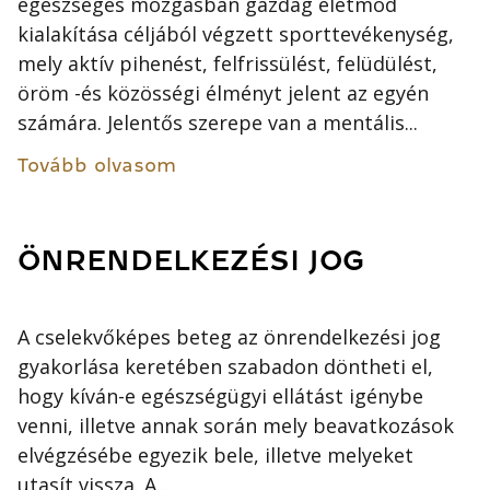
egészséges mozgásban gazdag életmód
kialakítása céljából végzett sporttevékenység,
mely aktív pihenést, felfrissülést, felüdülést,
öröm -és közösségi élményt jelent az egyén
számára. Jelentős szerepe van a mentális...
Tovább olvasom
ÖNRENDELKEZÉSI JOG
A cselekvőképes beteg az önrendelkezési jog
gyakorlása keretében szabadon döntheti el,
hogy kíván-e egészségügyi ellátást igénybe
venni, illetve annak során mely beavatkozások
elvégzésébe egyezik bele, illetve melyeket
utasít vissza. A...