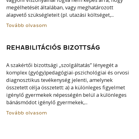
vagyoni viszonyainál fogva nem képes arra, hogy
megélhetését általában, vagy meghatározott
alapvető szükségleteit (pl. utazási költséget,...
Tovább olvasom
REHABILITÁCIÓS BIZOTTSÁG
A szakértői bizottsági „szolgáltatás” lényegét a
komplex (gyógy)pedagógiai-pszichológiai és orvosi
diagnosztikus tevékenység jelenti, amelynek
összetett célja összetett: a) a különleges figyelmet
igénylő gyermekek népességén belül a különleges
bánásmódot igénylő gyermekek,...
Tovább olvasom
EGÉSZSÉGÜGYI ELLÁTÁSI JOG