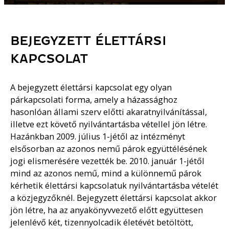
BEJEGYZETT ÉLETTÁRSI
KAPCSOLAT
A bejegyzett élettársi kapcsolat egy olyan
párkapcsolati forma, amely a házassághoz
hasonlóan állami szerv előtti akaratnyilvánítással,
illetve ezt követő nyilvántartásba vétellel jön létre.
Hazánkban 2009. július 1-jétől az intézményt
elsősorban az azonos nemű párok együttélésének
jogi elismerésére vezették be. 2010. január 1-jétől
mind az azonos nemű, mind a különnemű párok
kérhetik élettársi kapcsolatuk nyilvántartásba vételét
a közjegyzőknél. Bejegyzett élettársi kapcsolat akkor
jön létre, ha az anyakönyvvezető előtt együttesen
jelenlévő két, tizennyolcadik életévét betöltött,