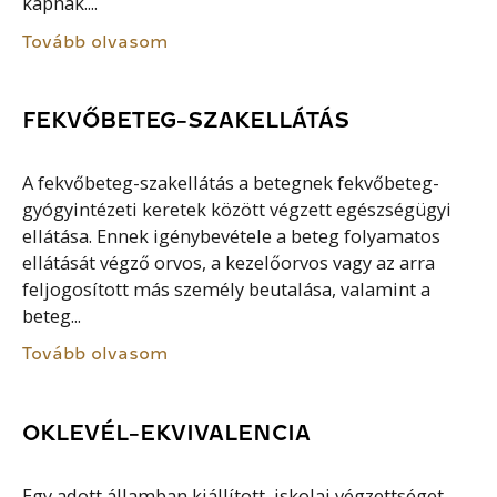
kapnak....
Tovább olvasom
FEKVŐBETEG-SZAKELLÁTÁS
A fekvőbeteg-szakellátás a betegnek fekvőbeteg-
gyógyintézeti keretek között végzett egészségügyi
ellátása. Ennek igénybevétele a beteg folyamatos
ellátását végző orvos, a kezelőorvos vagy az arra
feljogosított más személy beutalása, valamint a
beteg...
Tovább olvasom
OKLEVÉL-EKVIVALENCIA
Egy adott államban kiállított, iskolai végzettséget,