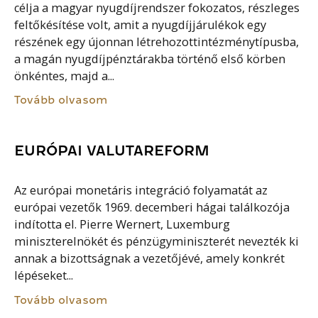
célja a magyar nyugdíjrendszer fokozatos, részleges
feltőkésítése volt, amit a nyugdíjjárulékok egy
részének egy újonnan létrehozottintézménytípusba,
a magán nyugdíjpénztárakba történő első körben
önkéntes, majd a...
Tovább olvasom
EURÓPAI VALUTAREFORM
Az európai monetáris integráció folyamatát az
európai vezetők 1969. decemberi hágai találkozója
indította el. Pierre Wernert, Luxemburg
miniszterelnökét és pénzügyminiszterét nevezték ki
annak a bizottságnak a vezetőjévé, amely konkrét
lépéseket...
Tovább olvasom