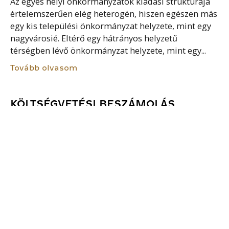
Az egyes helyi önkormányzatok kiadási struktúrája
értelemszerűen elég heterogén, hiszen egészen más
egy kis települési önkormányzat helyzete, mint egy
nagyvárosié. Eltérő egy hátrányos helyzetű
térségben lévő önkormányzat helyzete, mint egy...
Tovább olvasom
KÖLTSÉGVETÉSI BESZÁMOLÁS
A fejezeti és intézményi költségvetések
végrehajtásának szabályszerűségét, az éves
beszámolók, illetve elszámolások megbízhatóságát
a pénzügyi ellenőrzés (szabályszerűségi)
módszerével került értékelésre. Teljes körűen
elvégezték az ellenőrzést a központi költségvetés
fejezetei közül...
Tovább olvasom