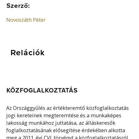
Szerző:
Novoszáth Péter
Relációk
KÖZFOGLALKOZTATÁS
Az Országgyűlés az értékteremtő közfoglalkoztatás
jogi kereteinek megteremtése és a munkaképes
lakosság munkához juttatása, az álláskeresők
foglalkoztatásának elősegítése érdekében alkotta
meg a 2011. évi CVI. törvényt a közfoglalkoztatásról