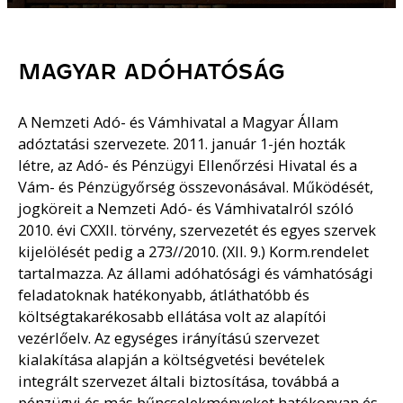
MAGYAR ADÓHATÓSÁG
A Nemzeti Adó- és Vámhivatal a Magyar Állam
adóztatási szervezete. 2011. január 1-jén hozták
létre, az Adó- és Pénzügyi Ellenőrzési Hivatal és a
Vám- és Pénzügyőrség összevonásával. Működését,
jogköreit a Nemzeti Adó- és Vámhivatalról szóló
2010. évi CXXII. törvény, szervezetét és egyes szervek
kijelölését pedig a 273//2010. (XII. 9.) Korm.rendelet
tartalmazza. Az állami adóhatósági és vámhatósági
feladatoknak hatékonyabb, átláthatóbb és
költségtakarékosabb ellátása volt az alapítói
vezérlőelv. Az egységes irányítású szervezet
kialakítása alapján a költségvetési bevételek
integrált szervezet általi biztosítása, továbbá a
pénzügyi és más bűncselekményeket hatékonyan és