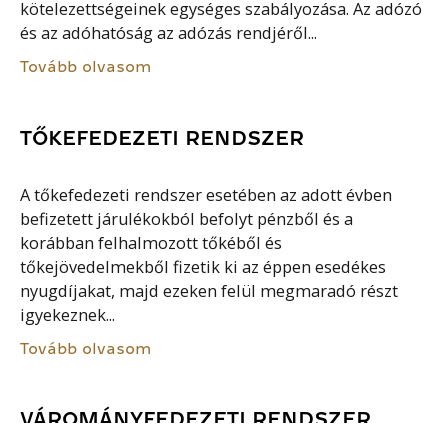
kötelezettségeinek egységes szabályozása. Az adózó
és az adóhatóság az adózás rendjéről...
Tovább olvasom
TŐKEFEDEZETI RENDSZER
A tőkefedezeti rendszer esetében az adott évben
befizetett járulékokból befolyt pénzből és a
korábban felhalmozott tőkéből és
tőkejövedelmekből fizetik ki az éppen esedékes
nyugdíjakat, majd ezeken felül megmaradó részt
igyekeznek...
Tovább olvasom
VÁROMÁNYFEDEZETI RENDSZER