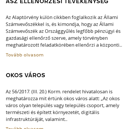
ÁSZ ELLENŐRZÉSI TEVÉKENYSÉG
Az Alaptörvény külön cikkben foglalkozik az Állami
Számvevőszékkel is, és kimondja, hogy az Állami
Számvevőszék az Országgyűlés legfőbb pénzügyi és
gazdasági ellenőrző szerve, amely törvényben
meghatározott feladatkörében ellenőrzi a központi...
Tovább olvasom
OKOS VÁROS
Az 56/2017. (III. 20.) Korm. rendelet hivatalosan is
meghatározza mit értünk okos város alatt: „Az okos
város olyan település vagy település csoport, amely
természeti és épített környezetét, digitális
infrastruktúráját, valamint...
Tovább olvasom