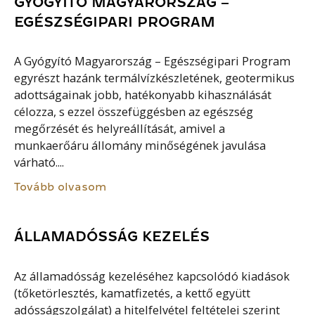
GYÓGYÍTÓ MAGYARORSZÁG –
EGÉSZSÉGIPARI PROGRAM
A Gyógyító Magyarország – Egészségipari Program
egyrészt hazánk termálvízkészletének, geotermikus
adottságainak jobb, hatékonyabb kihasználását
célozza, s ezzel összefüggésben az egészség
megőrzését és helyreállítását, amivel a
munkaerőáru állomány minőségének javulása
várható....
Tovább olvasom
ÁLLAMADÓSSÁG KEZELÉS
Az államadósság kezeléséhez kapcsolódó kiadások
(tőketörlesztés, kamatfizetés, a kettő együtt
adósságszolgálat) a hitelfelvétel feltételei szerint