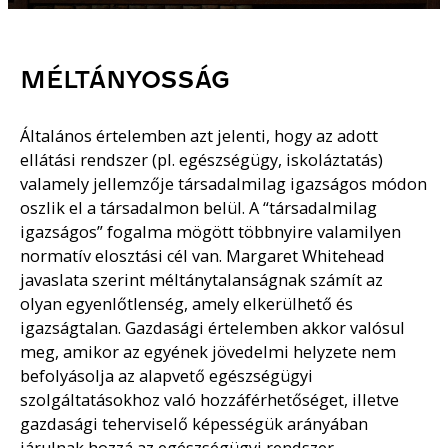
MÉLTÁNYOSSÁG
Általános értelemben azt jelenti, hogy az adott
ellátási rendszer (pl. egészségügy, iskoláztatás)
valamely jellemzője társadalmilag igazságos módon
oszlik el a társadalmon belül. A “társadalmilag
igazságos” fogalma mögött többnyire valamilyen
normatív elosztási cél van. Margaret Whitehead
javaslata szerint méltánytalanságnak számít az
olyan egyenlőtlenség, amely elkerülhető és
igazságtalan. Gazdasági értelemben akkor valósul
meg, amikor az egyének jövedelmi helyzete nem
befolyásolja az alapvető egészségügyi
szolgáltatásokhoz való hozzáférhetőséget, illetve
gazdasági teherviselő képességük arányában
járulnak hozzá az egészségügyi rendszer