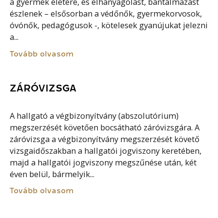
a gyermek életére, és elhanyagolást, bántalmazást
észlenek – elsősorban a védőnők, gyermekorvosok,
óvónők, pedagógusok -, kötelesek gyanújukat jelezni
a...
Tovább olvasom
ZÁRÓVIZSGA
A hallgató a végbizonyítvány (abszolutórium)
megszerzését követően bocsátható záróvizsgára. A
záróvizsga a végbizonyítvány megszerzését követő
vizsgaidőszakban a hallgatói jogviszony keretében,
majd a hallgatói jogviszony megszűnése után, két
éven belül, bármelyik...
Tovább olvasom