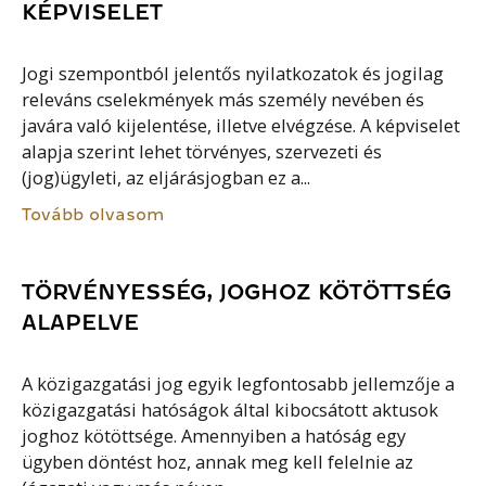
KÉPVISELET
Jogi szempontból jelentős nyilatkozatok és jogilag
releváns cselekmények más személy nevében és
javára való kijelentése, illetve elvégzése. A képviselet
alapja szerint lehet törvényes, szervezeti és
(jog)ügyleti, az eljárásjogban ez a...
Tovább olvasom
TÖRVÉNYESSÉG, JOGHOZ KÖTÖTTSÉG
ALAPELVE
A közigazgatási jog egyik legfontosabb jellemzője a
közigazgatási hatóságok által kibocsátott aktusok
joghoz kötöttsége. Amennyiben a hatóság egy
ügyben döntést hoz, annak meg kell felelnie az