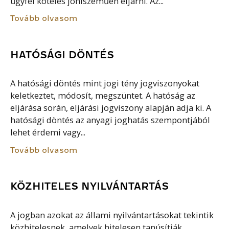
ügyfél köteles jóhiszeműen eljárni. Az...
Tovább olvasom
HATÓSÁGI DÖNTÉS
A hatósági döntés mint jogi tény jogviszonyokat
keletkeztet, módosít, megszüntet. A hatóság az
eljárása során, eljárási jogviszony alapján adja ki. A
hatósági döntés az anyagi joghatás szempontjából
lehet érdemi vagy...
Tovább olvasom
KÖZHITELES NYILVÁNTARTÁS
A jogban azokat az állami nyilvántartásokat tekintik
közhitelesnek, amelyek hitelesen tanúsítják