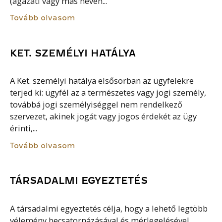
(ágazati vagy más néven...
Tovább olvasom
KET. SZEMÉLYI HATÁLYA
A Ket. személyi hatálya elsősorban az ügyfelekre
terjed ki: ügyfél az a természetes vagy jogi személy,
továbbá jogi személyiséggel nem rendelkező
szervezet, akinek jogát vagy jogos érdekét az ügy
érinti,...
Tovább olvasom
TÁRSADALMI EGYEZTETÉS
A társadalmi egyeztetés célja, hogy a lehető legtöbb
vélemény becsatornázásával és mérlegelésével