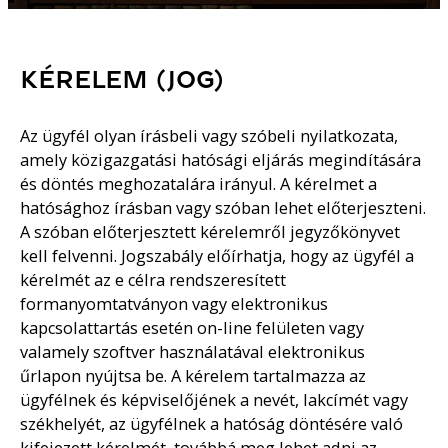
KÉRELEM (JOG)
Az ügyfél olyan írásbeli vagy szóbeli nyilatkozata,
amely közigazgatási hatósági eljárás megindítására
és döntés meghozatalára irányul. A kérelmet a
hatósághoz írásban vagy szóban lehet előterjeszteni.
A szóban előterjesztett kérelemről jegyzőkönyvet
kell felvenni. Jogszabály előírhatja, hogy az ügyfél a
kérelmét az e célra rendszeresített
formanyomtatványon vagy elektronikus
kapcsolattartás esetén on-line felületen vagy
valamely szoftver használatával elektronikus
űrlapon nyújtsa be. A kérelem tartalmazza az
ügyfélnek és képviselőjének a nevét, lakcímét vagy
székhelyét, az ügyfélnek a hatóság döntésére való
kifejezett kérelmét, továbbá meg lehet adni az