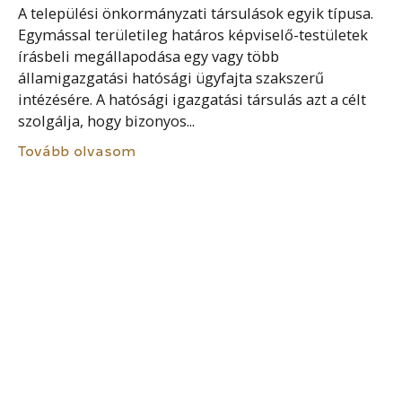
A települési önkormányzati társulások egyik típusa.
Egymással területileg határos képviselő-testületek
írásbeli megállapodása egy vagy több
államigazgatási hatósági ügyfajta szakszerű
intézésére. A hatósági igazgatási társulás azt a célt
szolgálja, hogy bizonyos...
Tovább olvasom
HATÓSÁGI TANÚ
A hatóság a biztosítási intézkedés alkalmazása
során, szemlénél, lefoglalásnál, hatósági
ellenőrzésnél hatósági tanút vehet igénybe. A
hatósági tanú az eljárási cselekmény során történt
eseményeket és az általa tapasztalt tényeket a...
Tovább olvasom