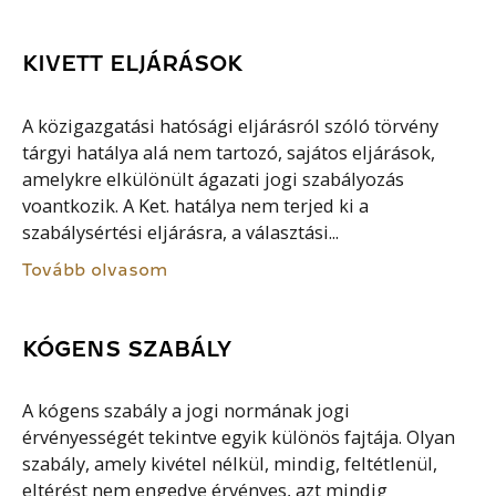
KIVETT ELJÁRÁSOK
A közigazgatási hatósági eljárásról szóló törvény
tárgyi hatálya alá nem tartozó, sajátos eljárások,
amelykre elkülönült ágazati jogi szabályozás
voantkozik. A Ket. hatálya nem terjed ki a
szabálysértési eljárásra, a választási...
Tovább olvasom
KÓGENS SZABÁLY
A kógens szabály a jogi normának jogi
érvényességét tekintve egyik különös fajtája. Olyan
szabály, amely kivétel nélkül, mindig, feltétlenül,
eltérést nem engedve érvényes, azt mindig