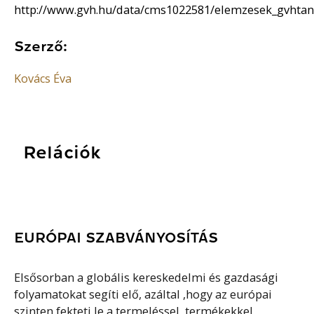
http://www.gvh.hu/data/cms1022581/elemzesek_gvhtanu
Szerző:
Kovács Éva
Relációk
EURÓPAI SZABVÁNYOSÍTÁS
Elsősorban a globális kereskedelmi és gazdasági
folyamatokat segíti elő, azáltal ,hogy az európai
szinten fekteti le a termeléssel, termékekkel,