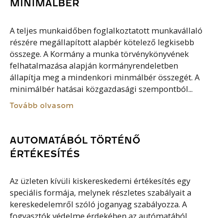
MINIMÁLBÉR
A teljes munkaidőben foglalkoztatott munkavállaló
részére megállapított alapbér kötelező legkisebb
összege. A Kormány a munka törvénykönyvének
felhatalmazása alapján kormányrendeletben
állapítja meg a mindenkori minmálbér összegét. A
minimálbér hatásai közgazdasági szempontból...
Tovább olvasom
AUTOMATÁBÓL TÖRTÉNŐ
ÉRTÉKESÍTÉS
Az üzleten kívüli kiskereskedemi értékesítés egy
speciális formája, melynek részletes szabályait a
kereskedelemről szóló joganyag szabályozza. A
fogyasztók védelme érdekében az autómatából