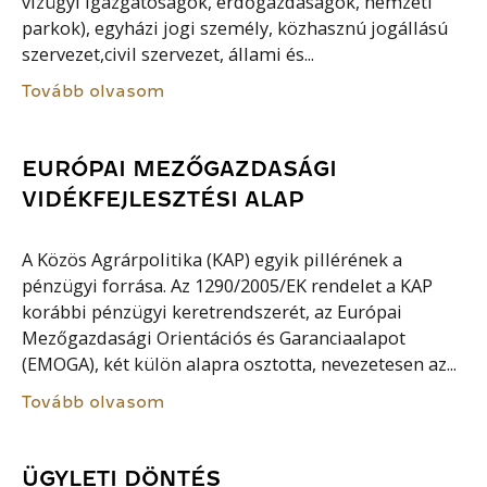
vízügyi igazgatóságok, erdőgazdaságok, nemzeti
parkok), egyházi jogi személy, közhasznú jogállású
szervezet,civil szervezet, állami és...
Tovább olvasom
EURÓPAI MEZŐGAZDASÁGI
VIDÉKFEJLESZTÉSI ALAP
A Közös Agrárpolitika (KAP) egyik pillérének a
pénzügyi forrása. Az 1290/2005/EK rendelet a KAP
korábbi pénzügyi keretrendszerét, az Európai
Mezőgazdasági Orientációs és Garanciaalapot
(EMOGA), két külön alapra osztotta, nevezetesen az...
Tovább olvasom
ÜGYLETI DÖNTÉS