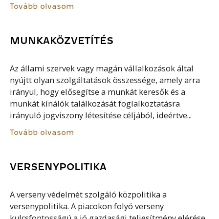
Tovább olvasom
MUNKAKÖZVETÍTÉS
Az állami szervek vagy magán vállalkozások által
nyújtt olyan szolgáltatások összessége, amely arra
irányul, hogy elősegítse a munkát keresők és a
munkát kínálók találkozását foglalkoztatásra
irányuló jogviszony létesítése céljából, ideértve...
Tovább olvasom
VERSENYPOLITIKA
A verseny védelmét szolgáló közpolitika a
versenypolitika. A piacokon folyó verseny
kulcsfontosságú a jó gazdasági teljesítmény elérése