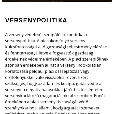
VERSENYPOLITIKA
A verseny védelmét szolgáló közpolitika a
versenypolitika. A piacokon folyó verseny
kulcsfontosságú a jó gazdasági teljesítmény elérése
és fenntartása , illetve a fogyasztók gazdasági
érdekeinek védelme érdekében. A piaci szereplőknek
azonban érdekében állhat a verseny indokolatlan
korlátozása például piaci összejátszás vagy
erőfölényükkel való visszaélés révén. Ezért
szükséges, hogy az állam és közigazgatás védje a
versenyt a negatív hatásokkal járó, tisztességtelen
versenykorlátozó magatartásokkal szemben. Ennék
érdekében a piaci verseny tisztaságát védő
szabályokat hoz, állami, közigazgatási szerveket
működtet ,melyek piacfelügyeleti tevékenységet