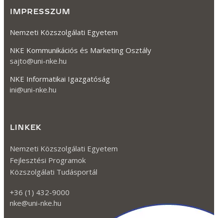
A piaci szereplők olyan magartása, amely a
gazdasági verseny megakadályozását, korlátozását
vagy torzítását célozza különösen a versenytársak
piacról való kiszorítása, a piacra lépés
megakadályozása vagy korlátozása révén a
vállakozások összeolvadása,...
Tovább olvasom
LOVASSZOLGÁLTATÁS
Olyan üzletszerű gazdasági tevékenység, amelynek
keretében ló igénybevételével szabadidős, terápiás
vagy oktatási célú szolgáltatást nyújtanak. A
kereskedelmi törvény értelmében kereskedelmi
jellegű turisztikai szolgáltatási tevékenységnek
minősül és folytatása a külön miniszteri...