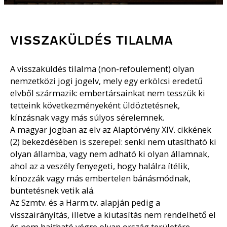
VISSZAKÜLDÉS TILALMA
A visszaküldés tilalma (non-refoulement) olyan
nemzetközi jogi jogelv, mely egy erkölcsi eredetű
elvből származik: embertársainkat nem tesszük ki
tetteink következményeként üldöztetésnek,
kínzásnak vagy más súlyos sérelemnek.
A magyar jogban az elv az Alaptörvény XIV. cikkének
(2) bekezdésében is szerepel: senki nem utasítható ki
olyan államba, vagy nem adható ki olyan államnak,
ahol az a veszély fenyegeti, hogy halálra ítélik,
kínozzák vagy más embertelen bánásmódnak,
büntetésnek vetik alá.
Az Szmtv. és a Harm.tv. alapján pedig a
visszairányítás, illetve a kiutasítás nem rendelhető el
és nem hajtható végre olyan ország területére,