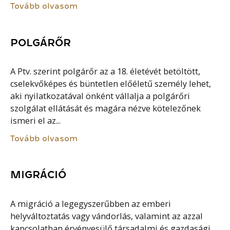
Tovább olvasom
POLGÁRŐR
A Ptv. szerint polgárőr az a 18. életévét betöltött,
cselekvőképes és büntetlen előéletű személy lehet,
aki nyilatkozatával önként vállalja a polgárőri
szolgálat ellátását és magára nézve kötelezőnek
ismeri el az...
Tovább olvasom
MIGRÁCIÓ
A migráció a legegyszerűbben az emberi
helyváltoztatás vagy vándorlás, valamint az azzal
kapcsolatban érvényesülő társadalmi és gazdasági