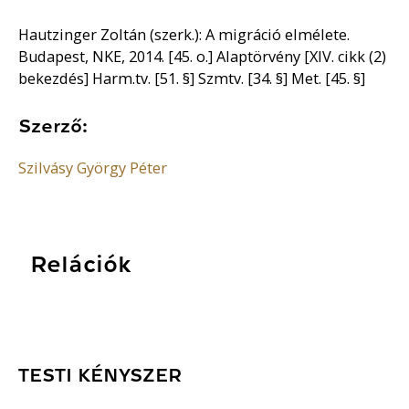
Hautzinger Zoltán (szerk.): A migráció elmélete.
Budapest, NKE, 2014. [45. o.] Alaptörvény [XIV. cikk (2)
bekezdés] Harm.tv. [51. §] Szmtv. [34. §] Met. [45. §]
Szerző:
Szilvásy György Péter
Relációk
TESTI KÉNYSZER