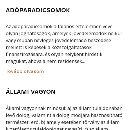
ADÓPARADICSOMOK
Az adóparadicsomok általános értelemben véve
olyan joghatóságok, amelyek jövedelemadók nélkül
vagy csupán névleges jövedelemadó beszedése
mellett is képesek a közszolgáltatások
finanszírozására, és olyan helyként hirdetik
magukat, ahova a nem rezidensek...
Tovább olvasom
ÁLLAMI VAGYON
Állami vagyonnak minősül: a) az állam tulajdonában
lévő dolog, valamint a dolog módjára hasznosítható
természeti erő, b) amely esetében törvény az állam
kizárólagos tulajdonjogát nevesíti, c) az állam