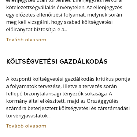
ellenjegyzés után történhet. Ellenjegyzés nélkül a
kötelezettségvállalás érvénytelen. Az ellenjegyzés
egy előzetes ellenőrzési folyamat, melynek során
meg kell vizsgálni, hogy szabad költségvetési
előirányzat biztosítja-e a...
Tovább olvasom
KÖLTSÉGVETÉSI GAZDÁLKODÁS
A központi költségvetési gazdálkodás kritikus pontja
a folyamatok tervezése, illetve a tervezés során
fellépő bizonytalansági tényezők sokasága. A
kormány által elkészített, majd az Országgyűlés
számára beterjesztett költségvetési és zárszámadási
törvényjavaslatok...
Tovább olvasom