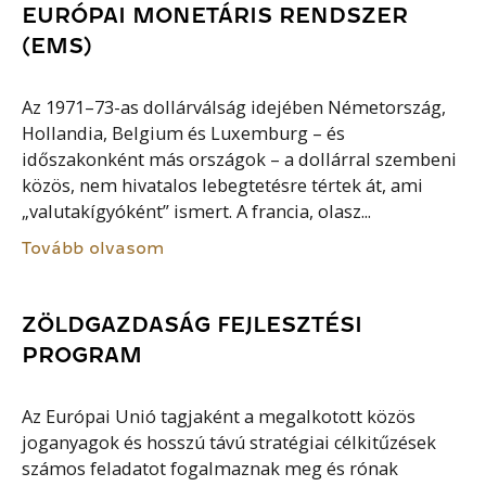
EURÓPAI MONETÁRIS RENDSZER
(EMS)
Az 1971–73-as dollárválság idejében Németország,
Hollandia, Belgium és Luxemburg – és
időszakonként más országok – a dollárral szembeni
közös, nem hivatalos lebegtetésre tértek át, ami
„valutakígyóként” ismert. A francia, olasz...
Tovább olvasom
ZÖLDGAZDASÁG FEJLESZTÉSI
PROGRAM
Az Európai Unió tagjaként a megalkotott közös
joganyagok és hosszú távú stratégiai célkitűzések
számos feladatot fogalmaznak meg és rónak