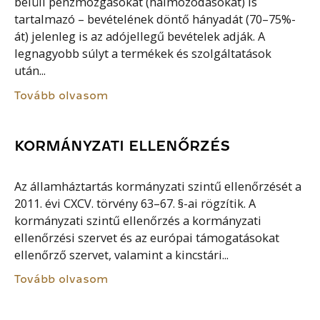
belüli pénzmozgásokat (halmozódásokat) is
tartalmazó – bevételének döntő hányadát (70–75%-
át) jelenleg is az adójellegű bevételek adják. A
legnagyobb súlyt a termékek és szolgáltatások
után...
Tovább olvasom
KORMÁNYZATI ELLENŐRZÉS
Az államháztartás kormányzati szintű ellenőrzését a
2011. évi CXCV. törvény 63–67. §-ai rögzítik. A
kormányzati szintű ellenőrzés a kormányzati
ellenőrzési szervet és az európai támogatásokat
ellenőrző szervet, valamint a kincstári...
Tovább olvasom