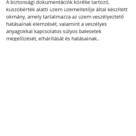
A biztonsági dokumentációk körébe tartozó,
küszöbérték alatti üzem üzemeltetője által készített
okmány, amely tartalmazza az üzem veszélyeztető
hatásainak elemzését, valamint a veszélyes
anyagokkal kapcsolatos súlyos balesetek
megelőzését, elhárítását és hatásainak...
Tovább olvasom
GAZDASÁGI ÉS ANYAGI
SZOLGÁLTATÁSI KÖTELEZETTSÉG
Alaptörvényből fakadó kötelezettség Magyarországi
lakóhellyel rendelkező, nagykorú magyar
állampolgárok számára honvédelmi és
katasztrófavédelmi feladatok ellátása érdekében,
melynek célja az emberi élet és a létfenntartáshoz
szükséges anyagi javak védelme. A gazdasági...