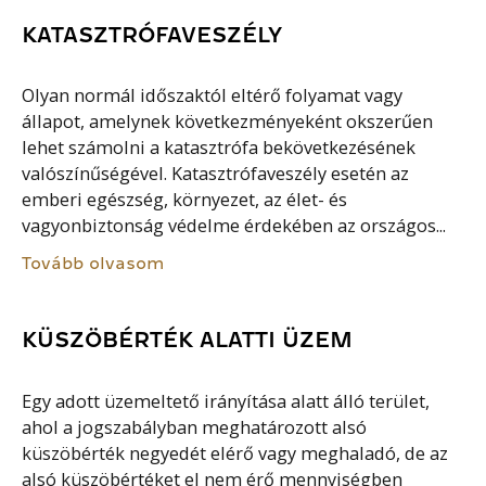
KATASZTRÓFAVESZÉLY
Olyan normál időszaktól eltérő folyamat vagy
állapot, amelynek következményeként okszerűen
lehet számolni a katasztrófa bekövetkezésének
valószínűségével. Katasztrófaveszély esetén az
emberi egészség, környezet, az élet- és
vagyonbiztonság védelme érdekében az országos...
Tovább olvasom
KÜSZÖBÉRTÉK ALATTI ÜZEM
Egy adott üzemeltető irányítása alatt álló terület,
ahol a jogszabályban meghatározott alsó
küszöbérték negyedét elérő vagy meghaladó, de az
alsó küszöbértéket el nem érő mennyiségben