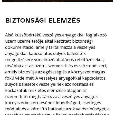
BIZTONSÁGI ELEMZÉS
Alsó küszöbértékű veszélyes anyagokkal foglalkozó
üzem üzemeltetője által készített biztonsági
dokumentáció, amely tartalmazza a veszélyes
anyagokkal kapcsolatos súlyos balesetek
megelőzésére vonatkozó általános célkitűzéseket,
továbbá azt az üzemi szervezeti és eszközrendszert,
amely biztosítja az egészség és a környezet magas
fokú védelmét. A veszélyes anyagokkal kapcsolatos
súlyos balesetek veszélyeinek azonosítása és
kockázatuk részletes elemzése alapján az
üzemeltető meghatározza a veszélyes anyagok
környezetbe kerülésének lehetőségeit, esetleges
módjait és a károsító hatásait; azok valószínűségét; a
veszélyes anyagok vagy a fizikai hatások terjedését; a