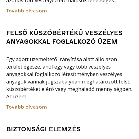
azonosított veszélyeztető hatások lehetséges...
Tovább olvasom
FELSŐ KÜSZÖBÉRTÉKŰ VESZÉLYES
ANYAGOKKAL FOGLALKOZÓ ÜZEM
Egy adott üzemeltető irányítása alatt álló azon
terület egésze, ahol egy vagy több veszélyes
anyagokkal foglalkozó létesítményben veszélyes
anyagok vannak jogszabályban meghatározott felső
küszöbértéket elérő vagy meghaladó mennyiségben.
Az üzem...
Tovább olvasom
BIZTONSÁGI ELEMZÉS