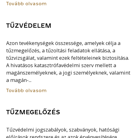
Tovább olvasom
TŰZVÉDELEM
Azon tevékenységek összessége, amelyek célja a
tűzmegelőzés, a tűzoltási feladatok ellátása, a
tűzvizsgálat, valamint ezek feltételeinek biztosítása.
A hivatásos katasztrófavédelmi szerv mellett a
magánszemélyeknek, a jogi személyeknek, valamint
a magán-...
Tovább olvasom
TŰZMEGELŐZÉS
Tűzvédelmi jogszabályok, szabványok, hatósági
előírások rendszere és az azok érvényesítésére