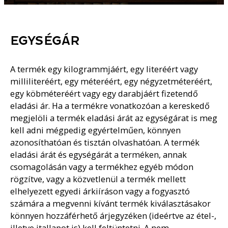
EGYSÉGÁR
A termék egy kilogrammjáért, egy literéért vagy
milliliteréért, egy méteréért, egy négyzetméteréért,
egy köbméteréért vagy egy darabjáért fizetendő
eladási ár. Ha a termékre vonatkozóan a kereskedő
megjelöli a termék eladási árát az egységárat is meg
kell adni mégpedig egyértelműen, könnyen
azonosíthatóan és tisztán olvashatóan. A termék
eladási árát és egységárát a terméken, annak
csomagolásán vagy a termékhez egyéb módon
rögzítve, vagy a közvetlenül a termék mellett
elhelyezett egyedi árkiíráson vagy a fogyasztó
számára a megvenni kívánt termék kiválasztásakor
könnyen hozzáférhető árjegyzéken (ideértve az étel-,
illetve itallapot is) kell feltüntetni. A nem