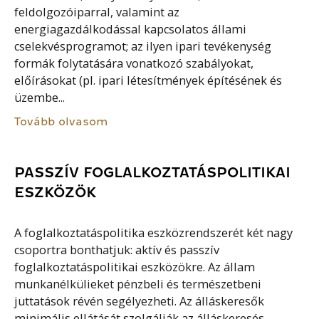
feldolgozóiparral, valamint az
energiagazdálkodással kapcsolatos állami
cselekvésprogramot; az ilyen ipari tevékenység
formák folytatására vonatkozó szabályokat,
előírásokat (pl. ipari létesítmények építésének és
üzembe...
Tovább olvasom
PASSZÍV FOGLALKOZTATÁSPOLITIKAI
ESZKÖZÖK
A foglalkoztatáspolitika eszközrendszerét két nagy
csoportra bonthatjuk: aktív és passzív
foglalkoztatáspolitikai eszközökre. Az állam
munkanélkülieket pénzbeli és természetbeni
juttatások révén segélyezheti. Az álláskeresők
minimális ellátását szolgálják az álláskeresés