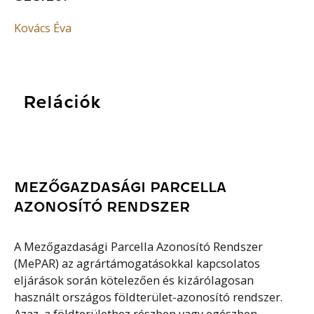
Kovács Éva
Relációk
MEZŐGAZDASÁGI PARCELLA
AZONOSÍTÓ RENDSZER
A Mezőgazdasági Parcella Azonosító Rendszer
(MePAR) az agrártámogatásokkal kapcsolatos
eljárások során kötelezően és kizárólagosan
használt országos földterület-azonosító rendszer.
Azaz, a földterülethez részben vagy egészben