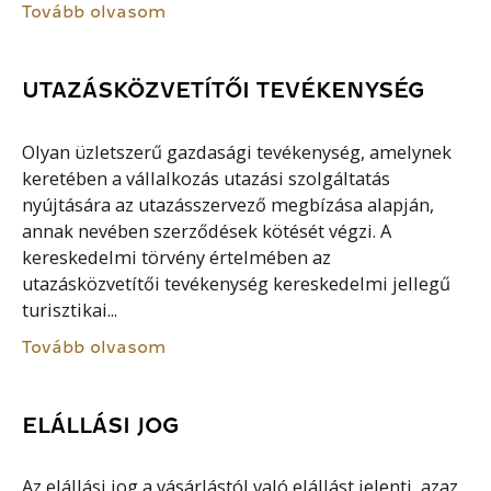
Tovább olvasom
UTAZÁSKÖZVETÍTŐI TEVÉKENYSÉG
Olyan üzletszerű gazdasági tevékenység, amelynek
keretében a vállalkozás utazási szolgáltatás
nyújtására az utazásszervező megbízása alapján,
annak nevében szerződések kötését végzi. A
kereskedelmi törvény értelmében az
utazásközvetítői tevékenység kereskedelmi jellegű
turisztikai...
Tovább olvasom
ELÁLLÁSI JOG
Az elállási jog a vásárlástól való elállást jelenti, azaz