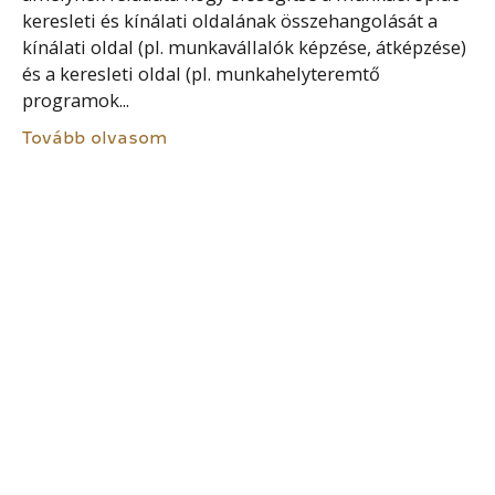
keresleti és kínálati oldalának összehangolását a
kínálati oldal (pl. munkavállalók képzése, átképzése)
és a keresleti oldal (pl. munkahelyteremtő
programok...
Tovább olvasom
FEJLESZTÉSPOLITIKAI ADATBÁZIS ÉS
INFORMÁCIÓS RENDSZER
Fejlesztéspolitikai Adatbázis és Információs
Rendszer a fejlesztési források felhasználására
vonatkozó eljárások során keletkező adatok
egységes nyilvántartási rendszere. A FAIR célja, hogy
összehangolja az uniós és hazai rendszert, a
pályázatokhoz egyablakos...
Tovább olvasom