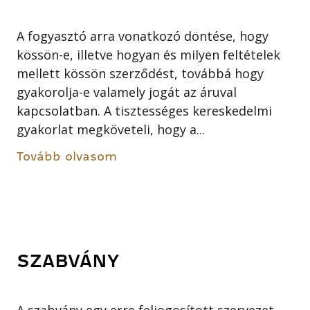
A fogyasztó arra vonatkozó döntése, hogy
kössön-e, illetve hogyan és milyen feltételek
mellett kössön szerződést, továbbá hogy
gyakorolja-e valamely jogát az áruval
kapcsolatban. A tisztességes kereskedelmi
gyakorlat megköveteli, hogy a...
Tovább olvasom
SZABVÁNY
A szabvány egy erre feljogosított szervezet