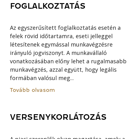
FOGLALKOZTATÁS
Az egyszerűsített foglalkoztatás esetén a
felek rövid időtartamra, eseti jelleggel
létesítenek egymással munkavégzésre
irányuló jogviszonyt. A munkavállaló
vonatkozásában előny lehet a rugalmasabb
munkavégzés, azzal együtt, hogy legális
formában valósul meg...
Tovább olvasom
VERSENYKORLÁTOZÁS
A piaci szereplők olyan magartása, amely a