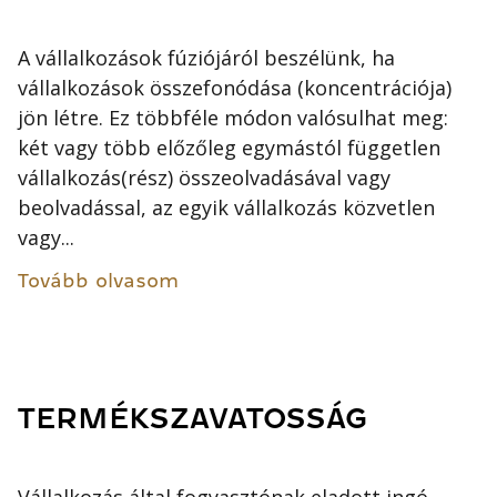
A vállalkozások fúziójáról beszélünk, ha
vállalkozások összefonódása (koncentrációja)
jön létre. Ez többféle módon valósulhat meg:
két vagy több előzőleg egymástól független
vállalkozás(rész) összeolvadásával vagy
beolvadással, az egyik vállalkozás közvetlen
vagy...
Tovább olvasom
TERMÉKSZAVATOSSÁG
Vállalkozás által fogyasztónak eladott ingó