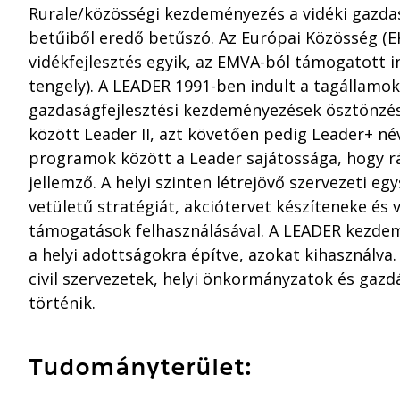
Rurale/közösségi kezdeményezés a vidéki gazdas
betűiből eredő betűszó. Az Európai Közösség (E
vidékfejlesztés egyik, az EMVA-ból támogatott i
tengely). A LEADER 1991-ben indult a tagállamok
gazdaságfejlesztési kezdeményezések ösztönzé
között Leader II, azt követően pedig Leader+ név
programok között a Leader sajátossága, hogy rá 
jellemző. A helyi szinten létrejövő szervezeti eg
vetületű stratégiát, akciótervet készíteneke és 
támogatások felhasználásával. A LEADER kezdemé
a helyi adottságokra építve, azokat kihasználva.
civil szervezetek, helyi önkormányzatok és gaz
történik.
Tudományterület: