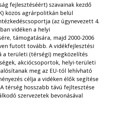
ág fejlesztéséért) szavainak kezdő
K) közös agrárpolitkán belül
ntézkedéscsoportja (az úgynevezett 4.
ban vidéken a helyi
sére, támogatására, majd 2000-2006
en futott tovább. A vidékfejlesztési
a területi (térségi) megközelítés
ységek, akciócsoportok, helyi-területi
valósítanak meg az EU-tól lehívható
nyezés célja a vidéken élők segítése
 A térség hosszabb távú fejltesztése
dálkodó szervezetek bevonásával