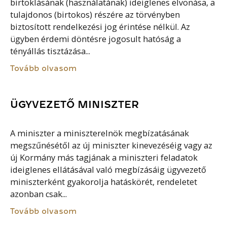
birtoklásának (használatának) ideiglenes elvonása, a
tulajdonos (birtokos) részére az törvényben
biztosított rendelkezési jog érintése nélkül. Az
ügyben érdemi döntésre jogosult hatóság a
tényállás tisztázása...
Tovább olvasom
ÜGYVEZETŐ MINISZTER
A miniszter a miniszterelnök megbízatásának
megszűnésétől az új miniszter kinevezéséig vagy az
új Kormány más tagjának a miniszteri feladatok
ideiglenes ellátásával való megbízásáig ügyvezető
miniszterként gyakorolja hatáskörét, rendeletet
azonban csak...
Tovább olvasom