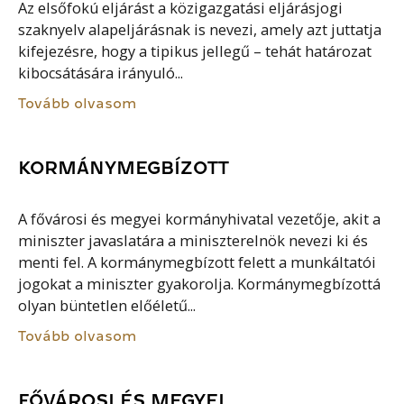
Az elsőfokú eljárást a közigazgatási eljárásjogi
szaknyelv alapeljárásnak is nevezi, amely azt juttatja
kifejezésre, hogy a tipikus jellegű – tehát határozat
kibocsátására irányuló...
Tovább olvasom
KORMÁNYMEGBÍZOTT
A fővárosi és megyei kormányhivatal vezetője, akit a
miniszter javaslatára a miniszterelnök nevezi ki és
menti fel. A kormánymegbízott felett a munkáltatói
jogokat a miniszter gyakorolja. Kormánymegbízottá
olyan büntetlen előéletű...
Tovább olvasom
FŐVÁROSI ÉS MEGYEI