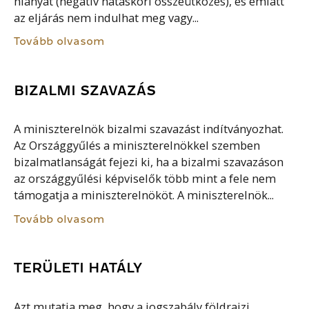
hiányát (negatív hatásköri összeütközés), és emiatt
az eljárás nem indulhat meg vagy...
Tovább olvasom
BIZALMI SZAVAZÁS
A miniszterelnök bizalmi szavazást indítványozhat.
Az Országgyűlés a miniszterelnökkel szemben
bizalmatlanságát fejezi ki, ha a bizalmi szavazáson
az országgyűlési képviselők több mint a fele nem
támogatja a miniszterelnököt. A miniszterelnök...
Tovább olvasom
TERÜLETI HATÁLY
Azt mutatja meg, hogy a jogszabály földrajzi