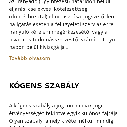
Az irányadó (ügyintézési) határidőn belüli
eljárási cselekvési kötelezettség
(döntéshozatal) elmulasztása. Jogszerűtlen
hallgatás esetén a felügyeleti szerv az erre
irányuló kérelem megérkezésétől vagy a
hivatalos tudomásszerzéstől számított nyolc
napon belül kivizsgálja...
Tovább olvasom
KÓGENS SZABÁLY
A kógens szabály a jogi normának jogi
érvényességét tekintve egyik különös fajtája.
Olyan szabály, amely kivétel nélkül, mindig,