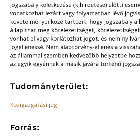
jogszabály keletkezése (kihirdetése) előtti esem
vonatkozhat lezárt vagy folyamatban lévő jogvis
követelményei közé tartozik, hogy jogszabály 
állapíthat meg kötelezettséget, kötelezettség
vonhat el vagy korlátozhat jogot, és nem nyilvá
jogellenessé. Nem alaptörvény-ellenes a visszah
az állammal szemben kedvezőbb helyzetbe hozz
az egyik egyénnek a másik javára történő jogsza
Tudományterület:
Közigazgatási jog
Forrás: