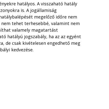
ényekre hatályos. A visszaható hatály
zonyokra is. A jogállamiság
a hatálybalépését megelőző időre nem
et nem tehet terhesebbé, valamint nem
níthat valamely magatartást
ató hatályú jogszabály, ha az az egyént
a, de csak kivételesen engedhető meg
bályi kedvezése.