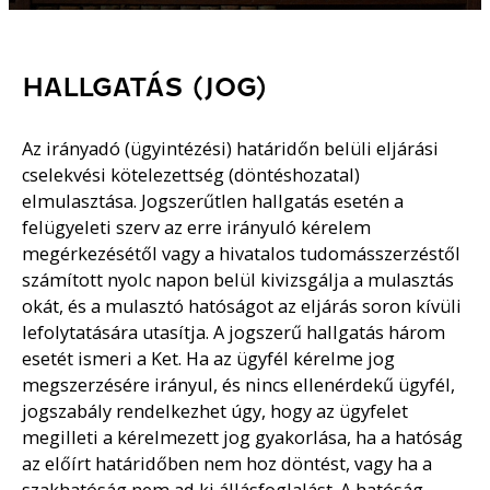
HALLGATÁS (JOG)
Az irányadó (ügyintézési) határidőn belüli eljárási
cselekvési kötelezettség (döntéshozatal)
elmulasztása. Jogszerűtlen hallgatás esetén a
felügyeleti szerv az erre irányuló kérelem
megérkezésétől vagy a hivatalos tudomásszerzéstől
számított nyolc napon belül kivizsgálja a mulasztás
okát, és a mulasztó hatóságot az eljárás soron kívüli
lefolytatására utasítja. A jogszerű hallgatás három
esetét ismeri a Ket. Ha az ügyfél kérelme jog
megszerzésére irányul, és nincs ellenérdekű ügyfél,
jogszabály rendelkezhet úgy, hogy az ügyfelet
megilleti a kérelmezett jog gyakorlása, ha a hatóság
az előírt határidőben nem hoz döntést, vagy ha a
szakhatóság nem ad ki állásfoglalást. A hatóság