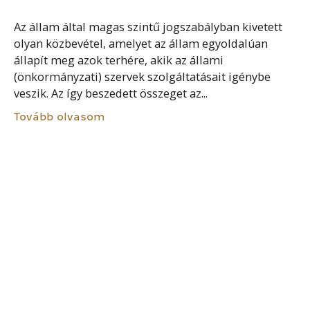
Az állam által magas szintű jogszabályban kivetett
olyan közbevétel, amelyet az állam egyoldalúan
állapít meg azok terhére, akik az állami
(önkormányzati) szervek szolgáltatásait igénybe
veszik. Az így beszedett összeget az...
Tovább olvasom
ÁLLAMI VEZETŐK
Állami vezetők két csoportját különböztetjük meg. A
politikai vezetők közé tartozik a miniszterelnök, a
miniszter és az államtitkár, szakmai vezető pedig a
közigazgatási államtitkár és a helyettes államtitkár.
A politikai...
Tovább olvasom