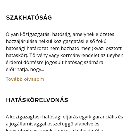
SZAKHATÓSÁG
Olyan közigazgatási hatóság, amelynek előzetes
hozzájárulása nélkül közigazgatási első fokú
hatósági határozat nem hozható meg (kvázi osztott
hatáskör). Törvény vagy kormányrendelet az ügyben
érdemi döntésre jogosult hatóság számára
előírhatja, hogy...
Tovább olvasom
HATÁSKÖRELVONÁS
A közigazagtási hatósági eljárás egyik garanciális és
a jogállamisággal összefüggő alapelve és
követelménye, amely szerint a hatóságtól a