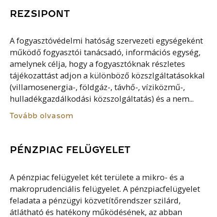
REZSIPONT
A fogyasztóvédelmi hatóság szervezeti egységeként
működő fogyasztói tanácsadó, információs egység,
amelynek célja, hogy a fogyasztóknak részletes
tájékozattást adjon a különböző közszlgáltatásokkal
(villamosenergia-, földgáz-, távhő-, víziközmű-,
hulladékgazdálkodási közszolgáltatás) és a nem...
Tovább olvasom
PÉNZPIAC FELÜGYELET
A pénzpiac felügyelet két területe a mikro- és a
makroprudenciális felügyelet. A pénzpiacfelügyelet
feladata a pénzügyi közvetítőrendszer szilárd,
átlátható és hatékony működésének, az abban