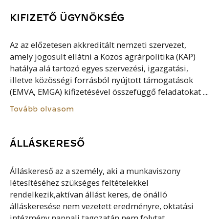
KIFIZETŐ ÜGYNÖKSÉG
Az az előzetesen akkreditált nemzeti szervezet,
amely jogosult ellátni a Közös agrárpolitika (KAP)
hatálya alá tartozó egyes szervezési, igazgatási,
illetve közösségi forrásból nyújtott támogatások
(EMVA, EMGA) kifizetésével összefüggő feladatokat ....
Tovább olvasom
ÁLLÁSKERESŐ
Álláskereső az a személy, aki a munkaviszony
létesítéséhez szükséges feltételekkel
rendelkezik,aktívan állást keres, de önálló
álláskeresése nem vezetett eredményre, oktatási
intézmény nappali tagozatán nem folytat