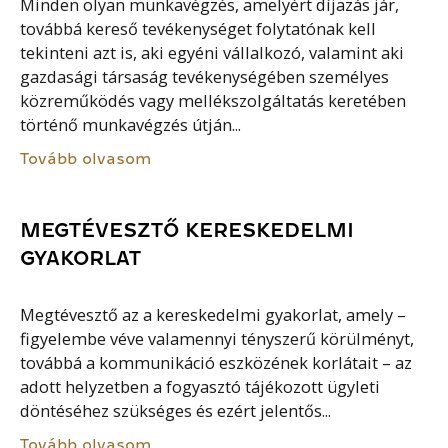
Minden olyan munkavégzés, amelyért díjazás jár,
továbbá kereső tevékenységet folytatónak kell
tekinteni azt is, aki egyéni vállalkozó, valamint aki
gazdasági társaság tevékenységében személyes
közreműködés vagy mellékszolgáltatás keretében
történő munkavégzés útján...
Tovább olvasom
MEGTÉVESZTŐ KERESKEDELMI
GYAKORLAT
Megtévesztő az a kereskedelmi gyakorlat, amely –
figyelembe véve valamennyi tényszerű körülményt,
továbbá a kommunikáció eszközének korlátait – az
adott helyzetben a fogyasztó tájékozott ügyleti
döntéséhez szükséges és ezért jelentős...
Tovább olvasom