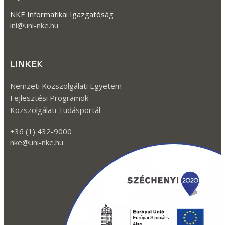
NKE Informatikai Igazgatóság
ini@uni-nke.hu
LINKEK
Nemzeti Közszolgálati Egyetem
Fejlesztési Programok
Közszolgálati Tudásportál
+36 (1) 432-9000
nke@uni-nke.hu
Kövessen minket a Facebook-on
Kövessen minket az TikTok-on!
Kövessen minket az Instagram-mon
Kövessen minket a Twitter-en
Kövessen minket a YouTube-on