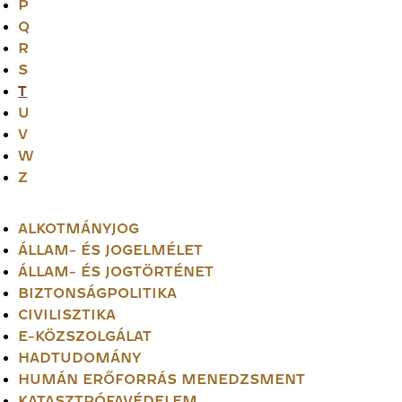
P
Q
R
S
T
U
V
W
Z
ALKOTMÁNYJOG
ÁLLAM- ÉS JOGELMÉLET
ÁLLAM- ÉS JOGTÖRTÉNET
BIZTONSÁGPOLITIKA
CIVILISZTIKA
E-KÖZSZOLGÁLAT
HADTUDOMÁNY
HUMÁN ERŐFORRÁS MENEDZSMENT
KATASZTRÓFAVÉDELEM