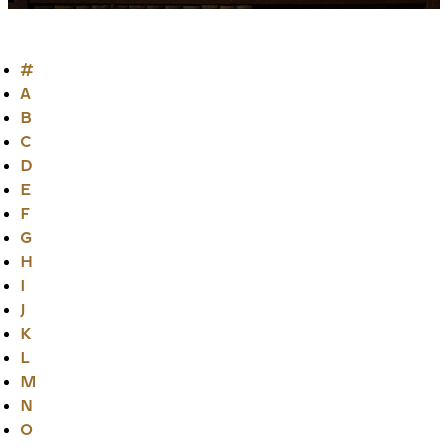
#
A
B
C
D
E
F
G
H
I
J
K
L
M
N
O