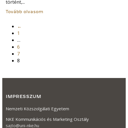
történt,...
Tovább olvasom
←
1
…
6
7
8
IMPRESSZUM
Nemzeti Közszolgálati Egyetem
NKE Kommunikációs és Marketing Osztály
sajto@uni-nke.hu