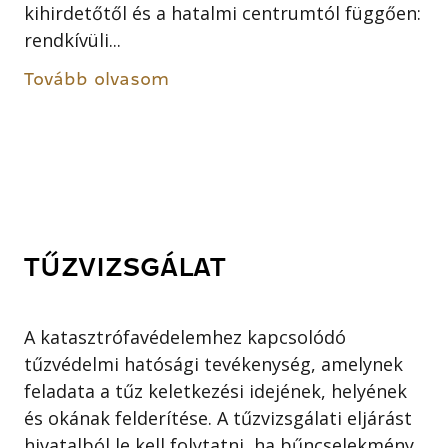
kihirdetőtől és a hatalmi centrumtól függően:
rendkívüli...
Tovább olvasom
TŰZVIZSGÁLAT
A katasztrófavédelemhez kapcsolódó
tűzvédelmi hatósági tevékenység, amelynek
feladata a tűz keletkezési idejének, helyének
és okának felderítése. A tűzvizsgálati eljárást
hivatalból le kell folytatni, ha bűncselekmény