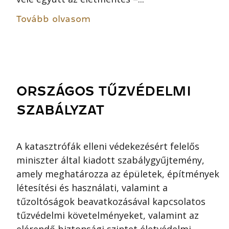
Tovább olvasom
ORSZÁGOS TŰZVÉDELMI
SZABÁLYZAT
A katasztrófák elleni védekezésért felelős
miniszter által kiadott szabálygyűjtemény,
amely meghatározza az épületek, építmények
létesítési és használati, valamint a
tűzoltóságok beavatkozásával kapcsolatos
tűzvédelmi követelményeket, valamint az
elérendő biztonsági szintet életvédelmi,...