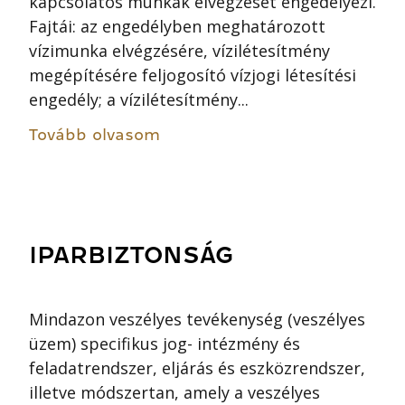
kapcsolatos munkák elvégzését engedélyezi.
Fajtái: az engedélyben meghatározott
vízimunka elvégzésére, vízilétesítmény
megépítésére feljogosító vízjogi létesítési
engedély; a vízilétesítmény...
Tovább olvasom
IPARBIZTONSÁG
Mindazon veszélyes tevékenység (veszélyes
üzem) specifikus jog- intézmény és
feladatrendszer, eljárás és eszközrendszer,
illetve módszertan, amely a veszélyes