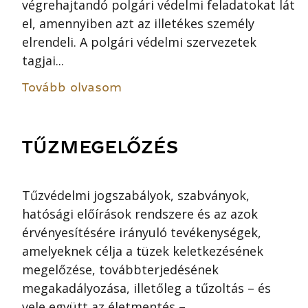
végrehajtandó polgári védelmi feladatokat lát
el, amennyiben azt az illetékes személy
elrendeli. A polgári védelmi szervezetek
tagjai...
Tovább olvasom
TŰZMEGELŐZÉS
Tűzvédelmi jogszabályok, szabványok,
hatósági előírások rendszere és az azok
érvényesítésére irányuló tevékenységek,
amelyeknek célja a tüzek keletkezésének
megelőzése, továbbterjedésének
megakadályozása, illetőleg a tűzoltás – és
vele együtt az életmentés –...