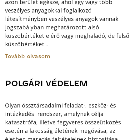
azon terület egésze, ahol egy vagy több
veszélyes anyagokkal foglalkozó
létesítményben veszélyes anyagok vannak
jogszabályban meghatározott alsó
küszöbértéket elérő vagy meghaladó, de felső
küszöbértéket...
Tovább olvasom
POLGÁRI VÉDELEM
Olyan össztársadalmi feladat-, eszköz- és
intézkedési rendszer, amelynek célja
katasztrófa, illetve fegyveres összeütközés
esetén a lakosság életének megóvása, az
életben maradás feltételeinek biztosítása,