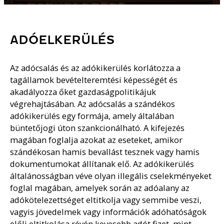
ADÓELKERÜLÉS
Az adócsalás és az adókikerülés korlátozza a
tagállamok bevételteremtési képességét és
akadályozza őket gazdaságpolitikájuk
végrehajtásában. Az adócsalás a szándékos
adókikerülés egy formája, amely általában
büntetőjogi úton szankcionálható. A kifejezés
magában foglalja azokat az eseteket, amikor
szándékosan hamis bevallást tesznek vagy hamis
dokumentumokat állítanak elő. Az adókikerülés
általánosságban véve olyan illegális cselekményeket
foglal magában, amelyek során az adóalany az
adókötelezettséget eltitkolja vagy semmibe veszi,
vagyis jövedelmek vagy információk adóhatóságok
előli eltitkolása révén kevesebb adót fizet, mint