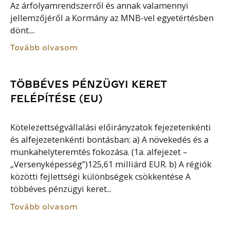
Az árfolyamrendszerről és annak valamennyi
jellemzőjéről a Kormány az MNB-vel egyetértésben
dönt....
Tovább olvasom
TÖBBÉVES PÉNZÜGYI KERET
FELÉPÍTÉSE (EU)
Kötelezettségvállalási előirányzatok fejezetenkénti
és alfejezetenkénti bontásban: a) A növekedés és a
munkahelyteremtés fokozása. (1a. alfejezet –
„Versenyképesség”)125,61 milliárd EUR. b) A régiók
közötti fejlettségi különbségek csökkentése A
többéves pénzügyi keret...
Tovább olvasom