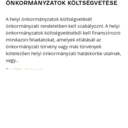
ÖNKORMÁNYZATOK KÖLTSÉGVETÉSE
A helyi önkormányzatok költségvetését
önkormányzati rendeletben kell szabályozni. A helyi
önkormányzatok költségvetéséből kell finanszírozni
mindazon feladatokat, amelyek ellátását az
önkormányzati törvény vagy más törvények
kötelezően helyi önkormányzati hatáskörbe utalnak,
vagy...
Tovább olvasom
TÁRSADALOMBIZTOSÍTÁSI
TÖRVÉNY(AMERIKA)
Az 1929-es nagy gazdasági világválság hatására az
Egyesült Államokban az idősek több mint 50 %-a élt