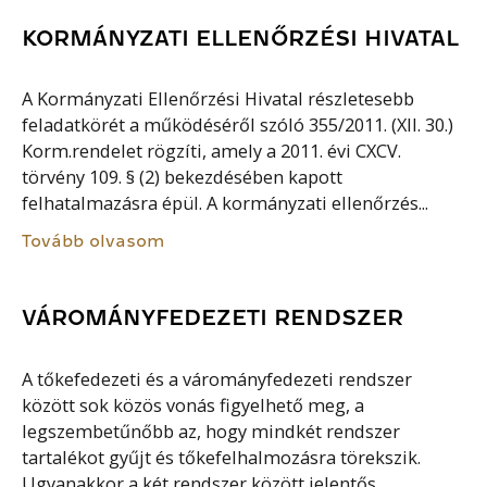
KORMÁNYZATI ELLENŐRZÉSI HIVATAL
A Kormányzati Ellenőrzési Hivatal részletesebb
feladatkörét a működéséről szóló 355/2011. (XII. 30.)
Korm.rendelet rögzíti, amely a 2011. évi CXCV.
törvény 109. § (2) bekezdésében kapott
felhatalmazásra épül. A kormányzati ellenőrzés...
Tovább olvasom
VÁROMÁNYFEDEZETI RENDSZER
A tőkefedezeti és a várományfedezeti rendszer
között sok közös vonás figyelhető meg, a
legszembetűnőbb az, hogy mindkét rendszer
tartalékot gyűjt és tőkefelhalmozásra törekszik.
Ugyanakkor a két rendszer között jelentős