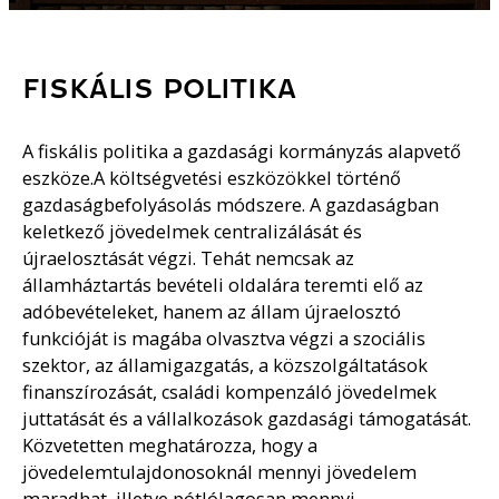
FISKÁLIS POLITIKA
A fiskális politika a gazdasági kormányzás alapvető
eszköze.A költségvetési eszközökkel történő
gazdaságbefolyásolás módszere. A gazdaságban
keletkező jövedelmek centralizálását és
újraelosztását végzi. Tehát nemcsak az
államháztartás bevételi oldalára teremti elő az
adóbevételeket, hanem az állam újraelosztó
funkcióját is magába olvasztva végzi a szociális
szektor, az államigazgatás, a közszolgáltatások
finanszírozását, családi kompenzáló jövedelmek
juttatását és a vállalkozások gazdasági támogatását.
Közvetetten meghatározza, hogy a
jövedelemtulajdonosoknál mennyi jövedelem
maradhat, illetve pótlólagosan mennyi