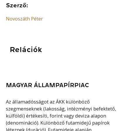
Szerző:
Novoszáth Péter
Relációk
MAGYAR ÁLLAMPAPÍRPIAC
Az államadósságot az ÁKK különböző
szegmenseknek (lakosság, intézményi befektető,
külföldi) értékesíti, forint vagy deviza alapon
(denomináció). Különböző futamidejű papírok
léteznek (duráció). Futamideje alapján