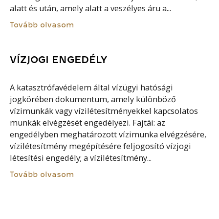
alatt és után, amely alatt a veszélyes áru a...
Tovább olvasom
VÍZJOGI ENGEDÉLY
A katasztrófavédelem által vízügyi hatósági
jogkörében dokumentum, amely különböző
vízimunkák vagy vízilétesítményekkel kapcsolatos
munkák elvégzését engedélyezi. Fajtái: az
engedélyben meghatározott vízimunka elvégzésére,
vízilétesítmény megépítésére feljogosító vízjogi
létesítési engedély; a vízilétesítmény...
Tovább olvasom
VÉDELMI BIZOTTSÁG