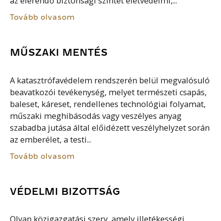
az elérendő biztonsági szintet életvédelmi,...
Tovább olvasom
MŰSZAKI MENTÉS
A katasztrófavédelem rendszerén belül megvalósuló
beavatkozói tevékenység, melyet természeti csapás,
baleset, káreset, rendellenes technológiai folyamat,
műszaki meghibásodás vagy veszélyes anyag
szabadba jutása által előidézett veszélyhelyzet során
az emberélet, a testi...
Tovább olvasom
VÉDELMI BIZOTTSÁG
Olyan közigazgatási szerv, amely illetékességi