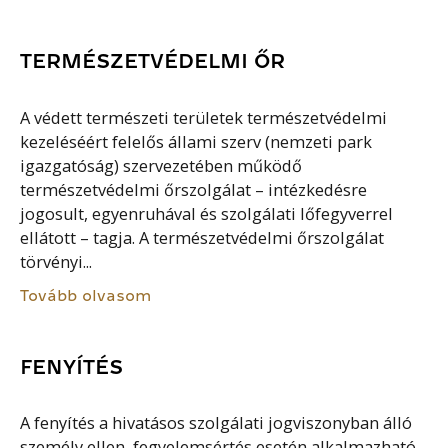
TERMÉSZETVÉDELMI ŐR
A védett természeti területek természetvédelmi
kezeléséért felelős állami szerv (nemzeti park
igazgatóság) szervezetében működő
természetvédelmi őrszolgálat – intézkedésre
jogosult, egyenruhával és szolgálati lőfegyverrel
ellátott – tagja. A természetvédelmi őrszolgálat
törvényi...
Tovább olvasom
FENYÍTÉS
A fenyítés a hivatásos szolgálati jogviszonyban álló
személy ellen, fegyelemsértés esetén alkalmazható