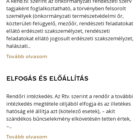
A Rend.tv. szerint az önkormányzati rendészeti szerv
tagjaként foglalkoztatható, a törvényben felsorolt
személyek (önkormányzati természetvédelmi őr,
közterület-felügyelő, mezőőr, rendészeti feladatokat
ellátó erdészeti szakszemélyzet, rendészeti
feladatokat ellátó jogosult erdészeti szakszemélyzet,
halászati...
Tovább olvasom
ELFOGÁS ÉS ELŐÁLLÍTÁS
Rendőri intézkedés. Az Rtv. szerint a rendőr a további
intézkedés megtétele céljából elfogja és az illetékes
hatóság elé állítja azt (kötelező esetek), – akit
szándékos bűncselekmény elkövetésén tetten értek,
–...
Tovább olvasom