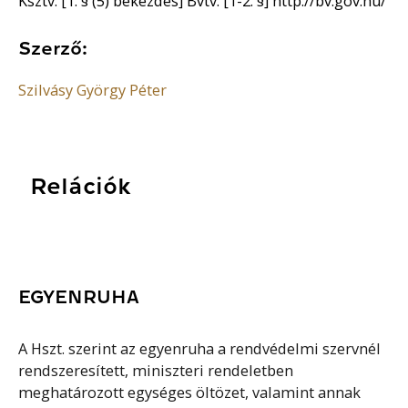
Ksztv. [1. § (5) bekezdés] Bvtv. [1-2. §] http://bv.gov.hu/
Szerző:
Szilvásy György Péter
Relációk
EGYENRUHA
A Hszt. szerint az egyenruha a rendvédelmi szervnél
rendszeresített, miniszteri rendeletben
meghatározott egységes öltözet, valamint annak