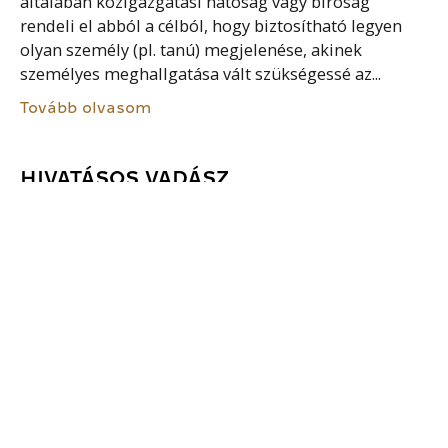
általában közigazgatási hatóság vagy bíróság
rendeli el abból a célból, hogy biztosítható legyen
olyan személy (pl. tanú) megjelenése, akinek
személyes meghallgatása vált szükségessé az...
Tovább olvasom
HIVATÁSOS VADÁSZ
A vadgazdálkodási üzemtervben és az éves
vadgazdálkodási tervben foglaltak végrehajtásának
szakirányítójaként a vonatkozó feladatok szakszerű
ellátását végzi. Hivatásos vadász az a természetes
személy lehet, aki rendelkezik: – középfokú
végzettséggel, –...
Tovább olvasom