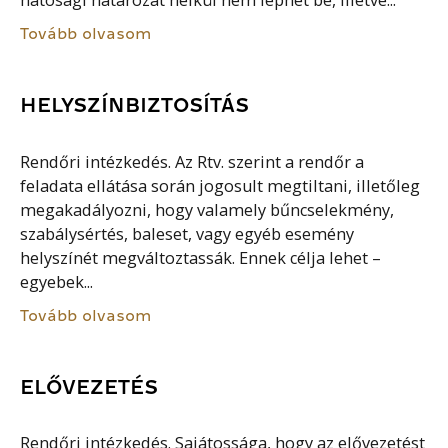
hatósági határozat nélkül nem léphet be, illetve...
Tovább olvasom
HELYSZÍNBIZTOSÍTÁS
Rendőri intézkedés. Az Rtv. szerint a rendőr a
feladata ellátása során jogosult megtiltani, illetőleg
megakadályozni, hogy valamely bűncselekmény,
szabálysértés, baleset, vagy egyéb esemény
helyszínét megváltoztassák. Ennek célja lehet –
egyebek...
Tovább olvasom
ELŐVEZETÉS
Rendőri intézkedés. Sajátossága, hogy az elővezetést