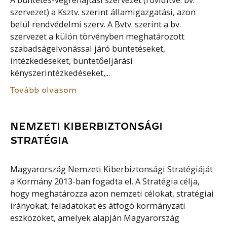
A büntetés-végrehajtási szervezet (rövidítve: bv.
szervezet) a Ksztv. szerint államigazgatási, azon
belül rendvédelmi szerv. A Bvtv. szerint a bv.
szervezet a külön törvényben meghatározott
szabadságelvonással járó büntetéseket,
intézkedéseket, büntetőeljárási
kényszerintézkedéseket,...
Tovább olvasom
NEMZETI KIBERBIZTONSÁGI
STRATÉGIA
Magyarország Nemzeti Kiberbiztonsági Stratégiáját
a Kormány 2013-ban fogadta el. A Stratégia célja,
hogy meghatározza azon nemzeti célokat, stratégiai
irányokat, feladatokat és átfogó kormányzati
eszközöket, amelyek alapján Magyarország