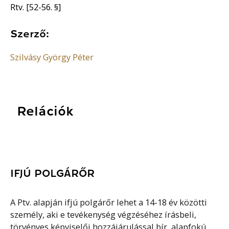
Rtv. [52-56. §]
Szerző:
Szilvásy György Péter
Relációk
IFJÚ POLGÁRŐR
A Ptv. alapján ifjú polgárőr lehet a 14-18 év közötti
személy, aki e tevékenység végzéséhez írásbeli,
törvényes képviselői hozzájárulással bír, alapfokú