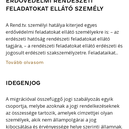
ERDŐVÉDELMI RENDÉSZETI
FELADATOKAT ELLÁTÓ SZEMÉLY
A Rend.tv. személyi hatálya kiterjed egyes
erdővédelmi feladatokat ellátó személyekre is: – az
erdészeti hatóság rendészeti feladatokat ellátó
tagjára, – a rendészeti feladatokat ellátó erdészeti és
jogosult erdészeti szakszemélyzetre. Feladataikat...
Tovább olvasom
IDEGENJOG
A migrációval összefüggő jogi szabályozás egyik
csoportja, melybe azoknak a jogi rendelkezéseknek
az összessége tartozik, amelyek címzettjei olyan
személyek, akik nem állampolgárai a jog
kibocsátása és érvényessége helye szerinti államnak.