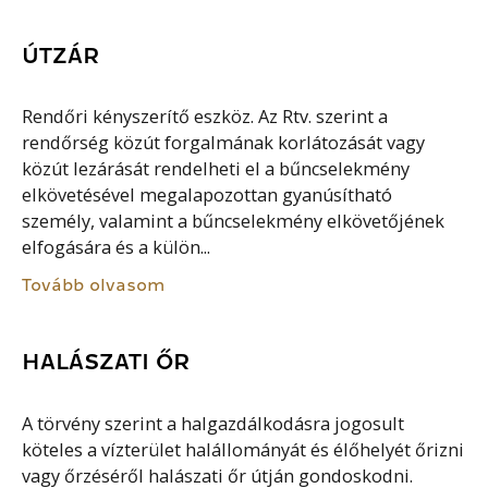
ÚTZÁR
Rendőri kényszerítő eszköz. Az Rtv. szerint a
rendőrség közút forgalmának korlátozását vagy
közút lezárását rendelheti el a bűncselekmény
elkövetésével megalapozottan gyanúsítható
személy, valamint a bűncselekmény elkövetőjének
elfogására és a külön...
Tovább olvasom
HALÁSZATI ŐR
A törvény szerint a halgazdálkodásra jogosult
köteles a vízterület halállományát és élőhelyét őrizni
vagy őrzéséről halászati őr útján gondoskodni.