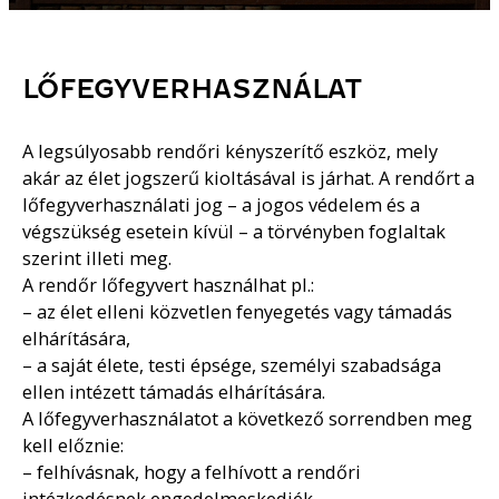
LŐFEGYVERHASZNÁLAT
A legsúlyosabb rendőri kényszerítő eszköz, mely
akár az élet jogszerű kioltásával is járhat. A rendőrt a
lőfegyverhasználati jog – a jogos védelem és a
végszükség esetein kívül – a törvényben foglaltak
szerint illeti meg.
A rendőr lőfegyvert használhat pl.:
– az élet elleni közvetlen fenyegetés vagy támadás
elhárítására,
– a saját élete, testi épsége, személyi szabadsága
ellen intézett támadás elhárítására.
A lőfegyverhasználatot a következő sorrendben meg
kell előznie:
– felhívásnak, hogy a felhívott a rendőri
intézkedésnek engedelmeskedjék,