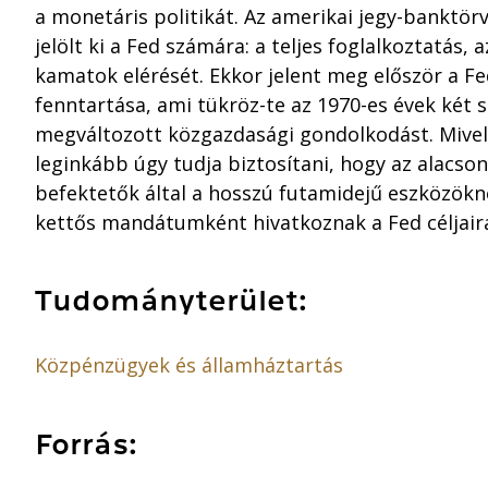
a monetáris politikát. Az amerikai jegy-banktör
jelölt ki a Fed számára: a teljes foglalkoztatás, 
kamatok elérését. Ekkor jelent meg először a Fed
fenntartása, ami tükröz-te az 1970-es évek két 
megváltozott közgazdasági gondolkodást. Mivel
leginkább úgy tudja biztosítani, hogy az alacso
befektetők által a hosszú futamidejű eszközökné
kettős mandátumként hivatkoznak a Fed céljair
Tudományterület:
Közpénzügyek és államháztartás
Forrás: