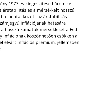
vény 1977-es kiegészítése három célt
az árstabilitás és a mérsé-kelt hosszú
 feladatai között az árstabilitás
számjegyű inflációjának hatására
 a hosszú kamatok mérséklését a Fed
ny inflációnak köszönhetően csökken a
l elvárt inflációs prémium, jellemzően
a.