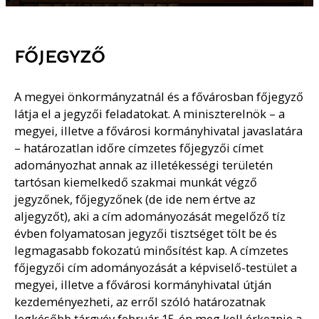
FŐJEGYZŐ
A megyei önkormányzatnál és a fővárosban főjegyző
látja el a jegyzői feladatokat. A miniszterelnök – a
megyei, illetve a fővárosi kormányhivatal javaslatára
– határozatlan időre címzetes főjegyzői címet
adományozhat annak az illetékességi területén
tartósan kiemelkedő szakmai munkát végző
jegyzőnek, főjegyzőnek (de ide nem értve az
aljegyzőt), aki a cím adományozását megelőző tíz
évben folyamatosan jegyzői tisztséget tölt be és
legmagasabb fokozatú minősítést kap. A címzetes
főjegyzői cím adományozását a képviselő-testület a
megyei, illetve a fővárosi kormányhivatal útján
kezdeményezheti, az erről szóló határozatnak
legkésőbb tárgyév február 15-én meg kell érkeznie a