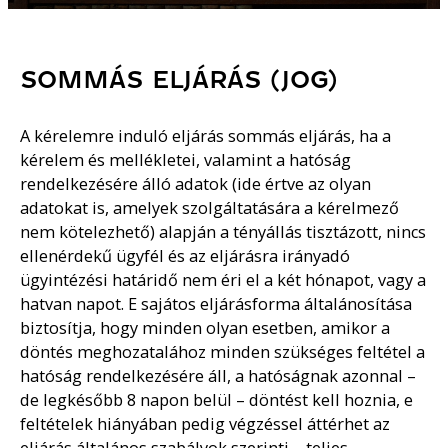
SOMMÁS ELJÁRÁS (JOG)
A kérelemre induló eljárás sommás eljárás, ha a
kérelem és mellékletei, valamint a hatóság
rendelkezésére álló adatok (ide értve az olyan
adatokat is, amelyek szolgáltatására a kérelmező
nem kötelezhető) alapján a tényállás tisztázott, nincs
ellenérdekű ügyfél és az eljárásra irányadó
ügyintézési határidő nem éri el a két hónapot, vagy a
hatvan napot. E sajátos eljárásforma általánosítása
biztosítja, hogy minden olyan esetben, amikor a
döntés meghozatalához minden szükséges feltétel a
hatóság rendelkezésére áll, a hatóságnak azonnal –
de legkésőbb 8 napon belül – döntést kell hoznia, e
feltételek hiányában pedig végzéssel áttérhet az
eljárás általános szabályok szerinti – teljes