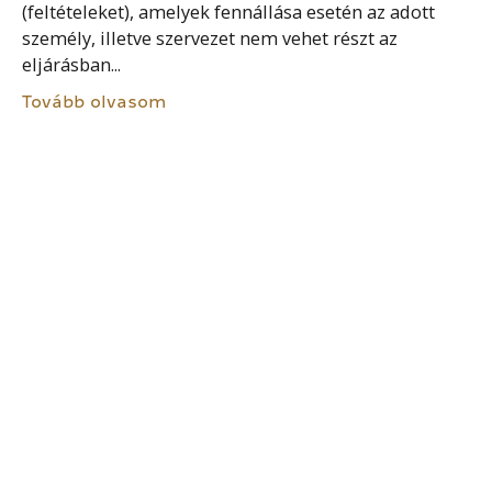
(feltételeket), amelyek fennállása esetén az adott
személy, illetve szervezet nem vehet részt az
eljárásban...
Tovább olvasom
TANÁCSNOK
A képviselő-testület a polgármesternek vagy
bármely önkormányzati képviselőnek a javaslatára –
minősített többséggel – az önkormányzati
képviselők közül tanácsnokokat választhat. A
tanácsnok felügyeli a képviselő-testület által
meghatározott önkormányzati feladatkörök
ellátását....
Tovább olvasom