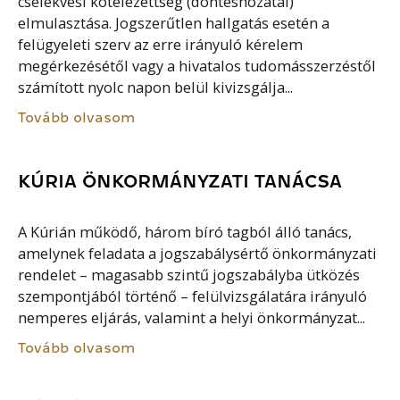
cselekvési kötelezettség (döntéshozatal)
elmulasztása. Jogszerűtlen hallgatás esetén a
felügyeleti szerv az erre irányuló kérelem
megérkezésétől vagy a hivatalos tudomásszerzéstől
számított nyolc napon belül kivizsgálja...
Tovább olvasom
KÚRIA ÖNKORMÁNYZATI TANÁCSA
A Kúrián működő, három bíró tagból álló tanács,
amelynek feladata a jogszabálysértő önkormányzati
rendelet – magasabb szintű jogszabályba ütközés
szempontjából történő – felülvizsgálatára irányuló
nemperes eljárás, valamint a helyi önkormányzat...
Tovább olvasom