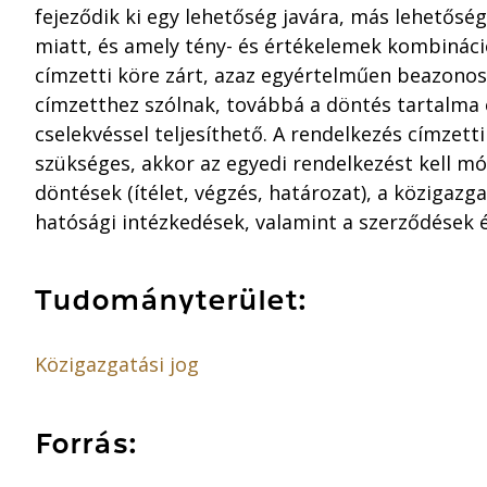
fejeződik ki egy lehetőség javára, más lehetős
miatt, és amely tény- és értékelemek kombináció
címzetti köre zárt, azaz egyértelműen beazonos
címzetthez szólnak, továbbá a döntés tartalma e
cselekvéssel teljesíthető. A rendelkezés címzett
szükséges, akkor az egyedi rendelkezést kell mó
döntések (ítélet, végzés, határozat), a közigazg
hatósági intézkedések, valamint a szerződések é
Tudományterület:
Közigazgatási jog
Forrás: