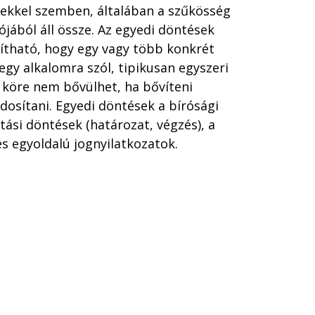
égekkel szemben, általában a szűkösség
jából áll össze. Az egyedi döntések
ítható, hogy egy vagy több konkrét
gy alkalomra szól, tipikusan egyszeri
i köre nem bővülhet, ha bővíteni
dosítani. Egyedi döntések a bírósági
atási döntések (határozat, végzés), a
s egyoldalú jognyilatkozatok.