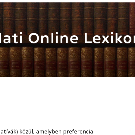
ati Online Lexiko
natívák) közül, amelyben preferencia