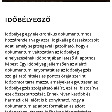
IDŐBÉLYEGZŐ
Időbélyeg egy elektronikus dokumentumhoz
hozzárendelt vagy azzal logikailag összekapcsolt
adat, amely segítségével igazolható, hogy a
dokumentum változatlan az időbélyeg
elhelyezésének időpontjában létező állapothoz
képest. Egy időbélyeg jellemzően az aláírói
dokumentum lenyomatát és az időbélyegzés
szolgáltató hiteles és pontos órája szerinti
időpontot tartalmazza, amelyeket együttesen az
Időbélyegzés szolgáltató aláírt, ezáltal biztosítva
ezek összetartozását. Ennek révén később és
harmadik fél előtt is bizonyítható, hogy a
dokumentum az adott formában az adott
időpontban létezett. Időbélyeg kibocsátására