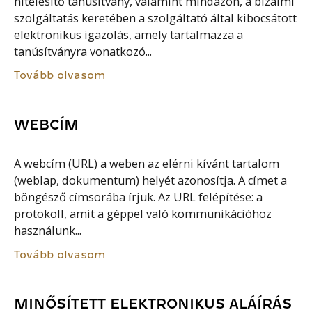
hitelesítő tanúsítvány, valamint mindazon, a bizalmi
szolgáltatás keretében a szolgáltató által kibocsátott
elektronikus igazolás, amely tartalmazza a
tanúsítványra vonatkozó...
Tovább olvasom
WEBCÍM
A webcím (URL) a weben az elérni kívánt tartalom
(weblap, dokumentum) helyét azonosítja. A címet a
böngésző címsorába írjuk. Az URL felépítése: a
protokoll, amit a géppel való kommunikációhoz
használunk...
Tovább olvasom
MINŐSÍTETT ELEKTRONIKUS ALÁÍRÁS