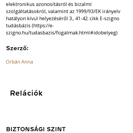
elektronikus azonosításról és bizalmi
szolgáltatásokról, valamint az 1999/93/EK irányelv
hatályon kívül helyezéséről 3., 41-42. cikk E-szigno
tudásbázis (https://e-
szigno.hu/tudasbazis/fogalmak.html#idobelyeg)
Szerző:
Orbán Anna
Relációk
BIZTONSÁGI SZINT