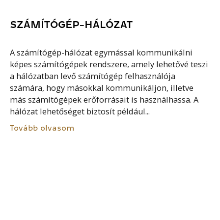
SZÁMÍTÓGÉP-HÁLÓZAT
A számítógép-hálózat egymással kommunikálni
képes számítógépek rendszere, amely lehetővé teszi
a hálózatban levő számítógép felhasználója
számára, hogy másokkal kommunikáljon, illetve
más számítógépek erőforrásait is használhassa. A
hálózat lehetőséget biztosít például...
Tovább olvasom
ADATBÁZIS
Az adatbázis összetett logikai szerkezettel
rendelkező adatok szervezett összessége, melyre
jellemző az adatok központilag szervezett és osztott