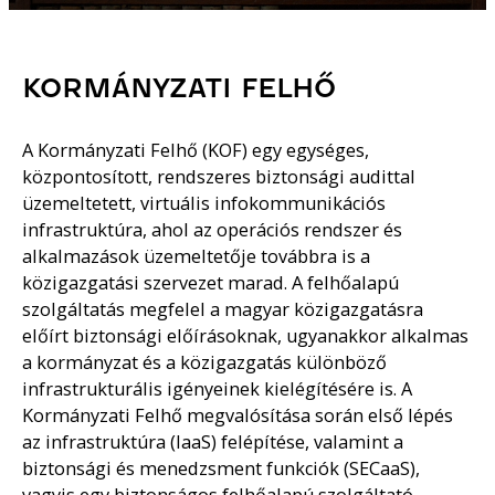
KORMÁNYZATI FELHŐ
A Kormányzati Felhő (KOF) egy egységes,
központosított, rendszeres biztonsági audittal
üzemeltetett, virtuális infokommunikációs
infrastruktúra, ahol az operációs rendszer és
alkalmazások üzemeltetője továbbra is a
közigazgatási szervezet marad. A felhőalapú
szolgáltatás megfelel a magyar közigazgatásra
előírt biztonsági előírásoknak, ugyanakkor alkalmas
a kormányzat és a közigazgatás különböző
infrastrukturális igényeinek kielégítésére is. A
Kormányzati Felhő megvalósítása során első lépés
az infrastruktúra (IaaS) felépítése, valamint a
biztonsági és menedzsment funkciók (SECaaS),
vagyis egy biztonságos felhőalapú szolgáltató