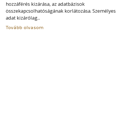
hozzáférés kizárása, az adatbázisok
összekapcsolhatóságának korlátozása. Személyes
adat kizárólag...
Tovább olvasom
HITELESÍTÉS
Hitelesítés olyan elektronikus folyamat, amely
lehetővé teszi a természetes vagy jogi személy
elektronikus azonosításának vagy az elektronikus
adatok eredetének és sértetlenségének az
igazolását. Hitelesítés vonatkozhat személyre,
dokumentumra. Személy hitelesítése bizonyosság...
Tovább olvasom