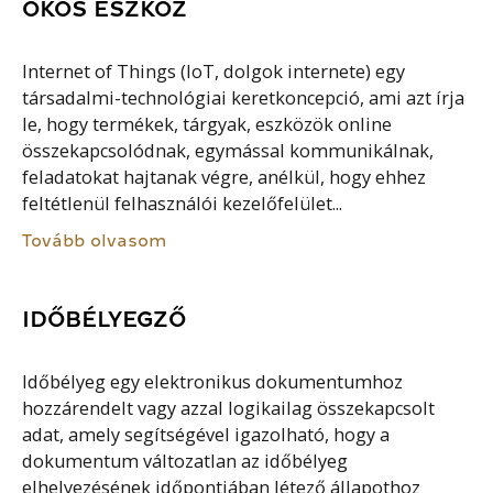
OKOS ESZKÖZ
Internet of Things (IoT, dolgok internete) egy
társadalmi-technológiai keretkoncepció, ami azt írja
le, hogy termékek, tárgyak, eszközök online
összekapcsolódnak, egymással kommunikálnak,
feladatokat hajtanak végre, anélkül, hogy ehhez
feltétlenül felhasználói kezelőfelület...
Tovább olvasom
IDŐBÉLYEGZŐ
Időbélyeg egy elektronikus dokumentumhoz
hozzárendelt vagy azzal logikailag összekapcsolt
adat, amely segítségével igazolható, hogy a
dokumentum változatlan az időbélyeg
elhelyezésének időpontjában létező állapothoz