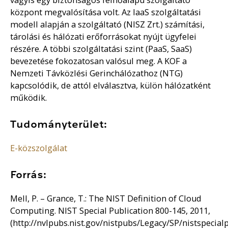
központ megvalósítása volt. Az IaaS szolgáltatási
modell alapján a szolgáltató (NISZ Zrt.) számítási,
tárolási és hálózati erőforrásokat nyújt ügyfelei
részére. A többi szolgáltatási szint (PaaS, SaaS)
bevezetése fokozatosan valósul meg. A KOF a
Nemzeti Távközlési Gerinchálózathoz (NTG)
kapcsolódik, de attól elválasztva, külön hálózatként
működik.
Tudományterület:
E-közszolgálat
Forrás:
Mell, P. – Grance, T.: The NIST Definition of Cloud
Computing. NIST Special Publication 800-145, 2011,
(http://nvlpubs.nist.gov/nistpubs/Legacy/SP/nistspecial