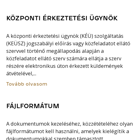
KÖZPONTI ÉRKEZTETÉSI ÜGYNÖK
A központi érkeztetési ügynök (KÉÜ) szolgáltatás
(KEÜSZ) jogszabályi előírás vagy közfeladatot ellátó
szervvel történő megállapodás alapján a
közfeladatot ellátó szerv számára ellátja a szerv
részére elektronikus úton érkezett küldemények
átvételével,...
Tovább olvasom
FÁJLFORMÁTUM
A dokumentumok kezeléséhez, közzétételéhez olyan
fájlformátumot kell használni, amelyek kielégítik a
dokumentumokkal szemben támasztott