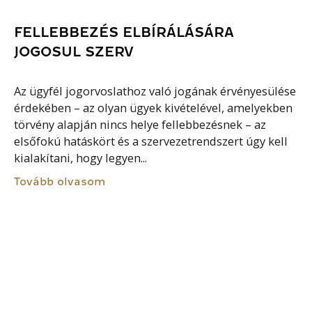
FELLEBBEZÉS ELBÍRÁLÁSÁRA
JOGOSUL SZERV
Az ügyfél jogorvoslathoz való jogának érvényesülése
érdekében – az olyan ügyek kivételével, amelyekben
törvény alapján nincs helye fellebbezésnek – az
elsőfokú hatáskört és a szervezetrendszert úgy kell
kialakítani, hogy legyen...
Tovább olvasom
HIPOTÉZIS (JOG)
A jogi norma egyik eleme, jelentése feltételezés,
tényállás. A szabályozott magatartás lehetséges
tulajdonságait, jellegzetességeit tartalmazza, azaz