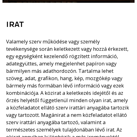
IRAT
Valamely szerv működése vagy személy
tevékenysége során keletkezett vagy hozzá érkezett,
egy egységként kezelendő rögzített információ,
adategyüttes, amely megjelenhet papíron vagy
bármilyen más adathordozón. Tartalma lehet
szöveg, adat, grafikon, hang, kép, mozgókép vagy
bármely más formában lévő információ vagy ezek
kombinációja. A közirat a keletkezés idejétől és az
őrzés helyétől függetlenül minden olyan irat, amely
a közfeladatot ellátó szerv irattári anyagába tartozik
vagy tartozott. Magánirat a nem közfeladatot ellátó
szerv irattári anyagába tartozó, valamint a
természetes személyek tulajdonában lévő irat. Az
okirat annyiban különbözik a más irományoktól,