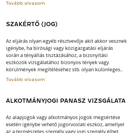
Tovább olvasom
SZAKÉRTŐ (JOG)
Az eljárás olyan egyéb résztvevője akit akkor vesznek
igénybe, ha bírósági vagy közigazgatási eljárás
során a tényállás tisztázásához, a bizonyítási
eszközök vizsgálatához bizonyos tények vagy
körülmények megítéléséhez stb. olyan különleges...
Tovább olvasom
ALKOTMÁNYJOGI PANASZ VIZSGÁLATA
Az alapjogok vagy alkotmányos jogok megsértése
esetén igénybe vehető jogorvoslati eszköz, amellyel
az a természetes személy vagy jogi személy élhet,