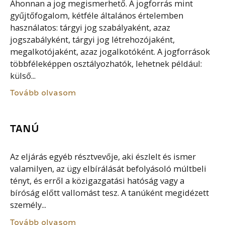
Ahonnan a jog megismerhető. A jogforrás mint
gyűjtőfogalom, kétféle általános értelemben
használatos: tárgyi jog szabályaként, azaz
jogszabályként, tárgyi jog létrehozójaként,
megalkotójaként, azaz jogalkotóként. A jogforrások
többféleképpen osztályozhatók, lehetnek például:
külső...
Tovább olvasom
TANÚ
Az eljárás egyéb résztvevője, aki észlelt és ismer
valamilyen, az ügy elbírálását befolyásoló múltbeli
tényt, és erről a közigazgatási hatóság vagy a
bíróság előtt vallomást tesz. A tanúként megidézett
személy...
Tovább olvasom