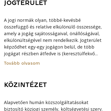
JOGTERÜLET
A jogi normák olyan, többé-kevésbé
összefüggő és relatíve elkülönülő összessége,
amely a jogág sajátosságaival, önállóságával,
elkülönültségével nem rendelkezik. Jogterület
képződhet egy-egy jogágon belül, de több
jogágat részben átfedve is (keresztülfekvő...
Tovább olvasom
KÖZINTÉZET
Alapvetően humán közszolgáltatásokat
biztosító közjogi személy, költségvetési szerv.