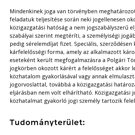
Mindenkinek joga van törvényben meghatározott
feladatuk teljesítése során neki jogellenesen ok
közigazgatási hatóság a nem jogszabályszerű elj
szabályai szerint megtéríti, a személyiségi jog
pedig sérelemdíjat fizet. Speciális, szerződésen 
kárfelelősségi forma, amely az alkalmazott káro
eseteként került megfogalmazásra a Polgári Tö
jogkörben okozott kárért a felelősséget akkor l
közhatalom gyakorlásával vagy annak elmulasztá
jogorvoslattal, továbbá a közigazgatási határoza
eljárásban nem volt elhárítható. Közigazgatási 
közhatalmat gyakorló jogi személy tartozik fele
Tudományterület: