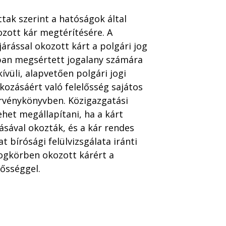
ak szerint a hatóságok által
ozott kár megtérítésére. A
árással okozott kárt a polgári jog
ában megsértett jogalany számára
kívüli, alapvetően polgári jogi
kozásáért való felelősség sajátos
rvénykönyvben. Közigazgatási
ehet megállapítani, ha a kárt
sával okozták, és a kár rendes
t bírósági felülvizsgálata iránti
jogkörben okozott kárért a
lősséggel.