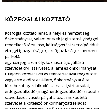
KÖZFOGLALKOZTATÓ
Közfoglalkoztató lehet, a helyi és nemzetiségi
önkormányzat, valamint ezek jogi személyiséggel
rendelkező társulása, költségvetési szerv (például:
vízügyi igazgatóságok, erdőgazdaságok, nemzeti
parkok),
egyházi jogi személy, közhasznú jogállású
szervezet,civil szervezet, állami és önkormányzati
tulajdon kezelésével és fenntartásával megbízott,
vagy erre a célra az állam, önkormányzat által
létrehozott gazdálkodó szervezet,vízitársulat,
erdőgazdálkodó (magánerdőgazdálkodó),szociális
szövetkezet, vasúti pályahálózat-működtető
szervezet,a kötelező önkormányzati feladat
ellátásában közreműködő, törvény alapján kijelölt