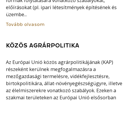
formák folytatására vonatkozó szabályokat,
előírásokat (pl. ipari létesítmények építésének és
üzembe...
Tovább olvasom
KÖZÖS AGRÁRPOLITIKA
Az Európai Unió közös agrárpolitikájának (KAP)
részeként kerülnek megfogalmazásra a
mezőgazdasági termelésre, vidékfejlesztésre,
birtokpolitikára, állat-növényegészségügyre, illetve
az élelmiszerekre vonatkozó szabályok. Ezeken a
szakmai területeken az Európai Unió elsősorban
irányelveket alkot,...
Tovább olvasom